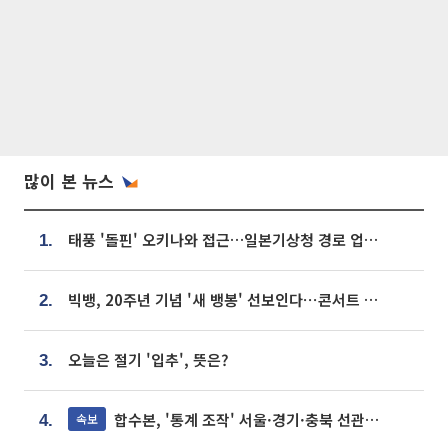
많이 본 뉴스
태풍 '돌핀' 오키나와 접근…일본기상청 경로 업데이트
1.
빅뱅, 20주년 기념 '새 뱅봉' 선보인다⋯콘서트 앞두고 팝업 개최
2.
오늘은 절기 '입추', 뜻은?
3.
합수본, '통계 조작' 서울·경기·충북 선관위 등 추가 압수수색
속보
4.