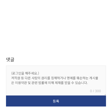
댓글
0 / 300