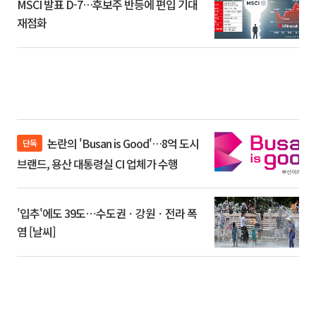
MSCI 발표 D-7…후보주 반등에 편입 기대
재점화
논란의 'Busan is Good'…8억 도시
단독
브랜드, 용산 대통령실 CI 업체가 수행
'입추'에도 39도⋯수도권ㆍ강원ㆍ전라 폭
염 [날씨]