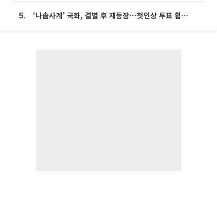
‘나솔사계’ 국화, 결별 후 재등장⋯첫인상 투표 휩쓸고 ‘인기녀’ 등극
5.