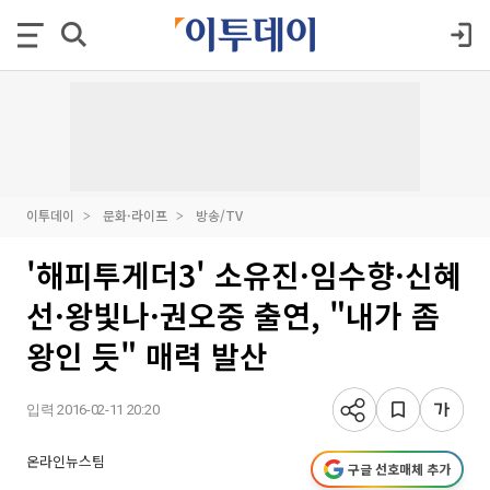
이투데이
문화·라이프
방송/TV
'해피투게더3' 소유진·임수향·신혜
선·왕빛나·권오중 출연, "내가 좀
왕인 듯" 매력 발산
입력 2016-02-11 20:20
온라인뉴스팀
구글 선호매체 추가