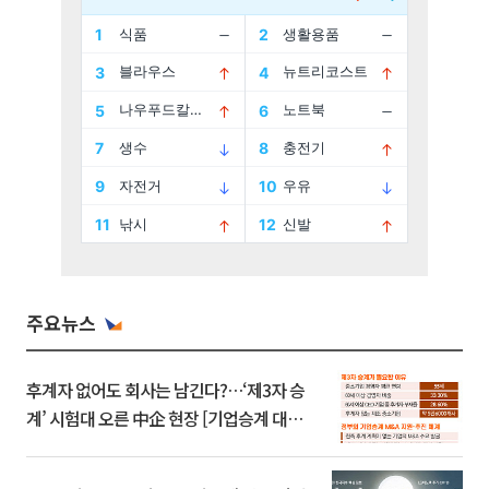
주요뉴스
후계자 없어도 회사는 남긴다?…‘제3자 승
계’ 시험대 오른 中企 현장 [기업승계 대전
환]