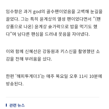
임수향은 과거 god의 골수팬이었음을 고백해 눈길을
끌었다. 그는 특히 윤계상의 열성 팬이었다면서 "(팬
상품으로 나온) 윤계상 숟가락으로 밥을 먹기도 했
다"며 남다른 팬심을 드러내 웃음을 자아냈다.
이와 함께 신혜선은 강동원과 키스신을 촬영했던 소
감을 전해 부러움을 샀다.
한편 '해피투게더3'는 매주 목요일 오후 11시 10분에
방송된다.
관련 뉴스