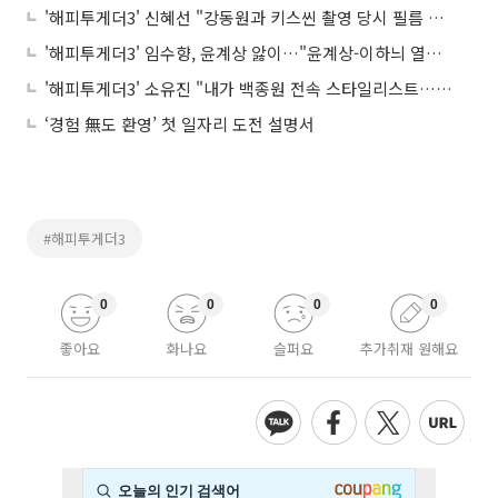
'해피투게더3' 신혜선 "강동원과 키스씬 촬영 당시 필름 끊겼다!"…도대체 무슨 일이?
'해피투게더3' 임수향, 윤계상 앓이…"윤계상-이하늬 열애 인정에 속상했다!"
'해피투게더3' 소유진 "내가 백종원 전속 스타일리스트…새벽에 나가도 다 챙겨준다"
‘경험 無도 환영’ 첫 일자리 도전 설명서
#해피투게더3
0
0
0
0
좋아요
화나요
슬퍼요
추가취재 원해요