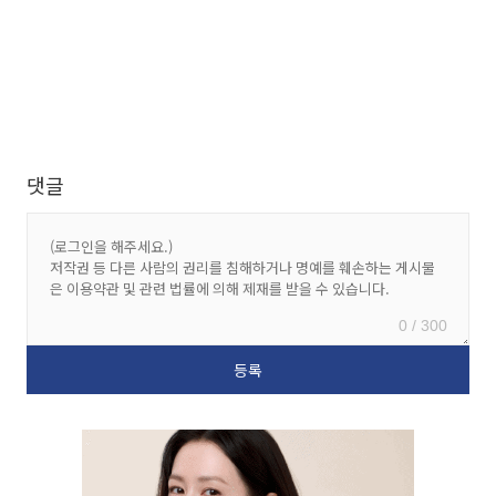
댓글
0 / 300