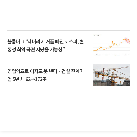
블룸버그 “레버리지 거품 빠진 코스피, 변
동성 최악 국면 지났을 가능성”
영업익으로 이자도 못 낸다…건설 한계기
업 5년 새 62→173곳