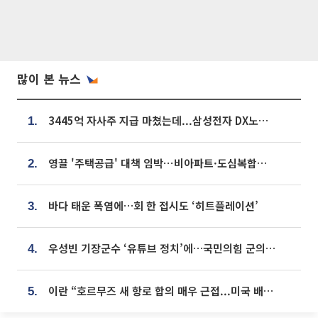
많이 본 뉴스
3445억 자사주 지급 마쳤는데...삼성전자 DX노조, 뒤늦은 '떼쓰기 집회'
1.
영끌 '주택공급' 대책 임박⋯비아파트·도심복합까지 총동원
2.
바다 태운 폭염에…회 한 접시도 ‘히트플레이션’
3.
우성빈 기장군수 ‘유튜브 정치’에…국민의힘 군의원들 집단 반발
4.
이란 “호르무즈 새 항로 합의 매우 근접...미국 배상 먼저”
5.