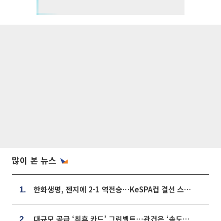
많이 본 뉴스
한화생명, 젠지에 2-1 역전승⋯KeSPA컵 결선 스테이지 2 직행
1.
대규모 공급 ‘최후 카드’ 그린벨트⋯관건은 ‘속도’ [주택공급 승부수의 조건]
2.