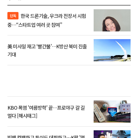
한국 드론기술, 우크라 전장서 시험
단독
중…“스타트업 여러 곳 참여”
美 미사일 재고 ‘빨간불’…K방산 북미 진출
기대
KBO 폭염 '여름방학' 끝…프로야구 갈 길
멀다 [해시태그]
빅뱅 컴백하고 튜이드 데뷔하고⋯K팝 '몇