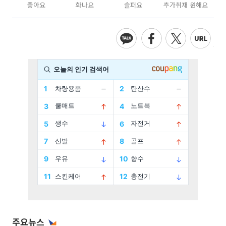
좋아요
화나요
슬퍼요
추가취재 원해요
주요뉴스