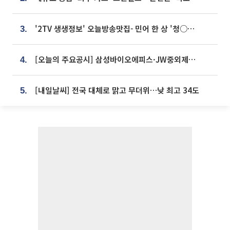
'2TV 생생정보' 오늘방송맛집- 민어 한 상 '청○○○' vs 전복 한 상 '명○'
3.
[오늘의 주요공시] 삼성바이오에피스·JW중외제약·한미반도체·SK바이오사이언스 등
4.
[내일날씨] 전국 대체로 맑고 무더위…낮 최고 34도
5.