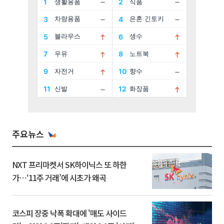
주요뉴스
NXT 프리마켓서 SK하이닉스 또 하한
가⋯‘11주 거래’에 시초가 왜곡
코스피 장중 낙폭 확대에 '매도 사이드