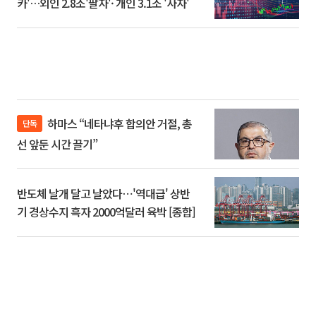
카'…외인 2.8조'팔자'· 개인 3.1조 '사자'
하마스 “네타냐후 합의안 거절, 총
단독
선 앞둔 시간 끌기”
반도체 날개 달고 날았다⋯'역대급' 상반
기 경상수지 흑자 2000억달러 육박 [종합]