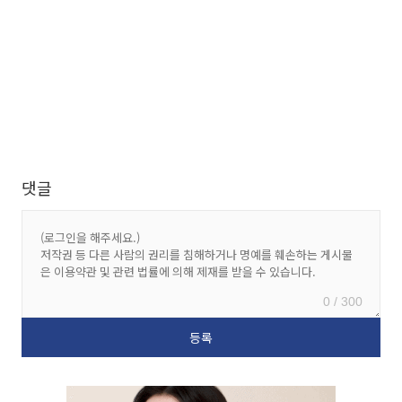
댓글
0 / 300