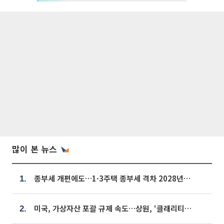
많이 본 뉴스
종부세 개편에도…1·3주택 종부세 격차 2028년부터 확대
1.
미국, 가상자산 포괄 규제 속도…상원, ‘클래리티법’ 9월 절차투표 추진
2.