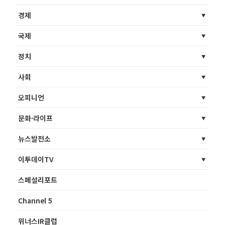
경제
국제
정치
사회
오피니언
문화·라이프
뉴스발전소
이투데이TV
스페셜리포트
Channel 5
위너스IR클럽