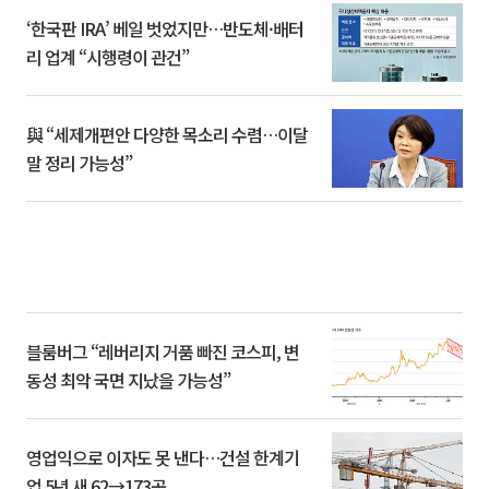
‘한국판 IRA’ 베일 벗었지만…반도체·배터
리 업계 “시행령이 관건”
與 “세제개편안 다양한 목소리 수렴…이달
말 정리 가능성”
블룸버그 “레버리지 거품 빠진 코스피, 변
동성 최악 국면 지났을 가능성”
영업익으로 이자도 못 낸다…건설 한계기
업 5년 새 62→173곳