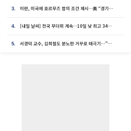
이란, 미국에 호르무즈 합의 조건 제시…美 “경기 아직 안 끝나” [종합]
3.
[내일 날씨] 전국 무더위 계속…10일 낮 최고 34도 육박
4.
서경덕 교수, 김희철도 분노한 거꾸로 태극기⋯"엉터리는 아냐, 아쉬울 뿐"
5.