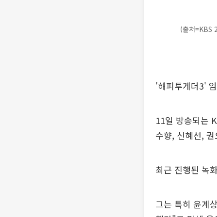
(출처=KBS 
'해피투게더3' 
11일 방송되는 K
수향, 신혜선, 
최근 진행된 녹화
그는 특히 윤계상