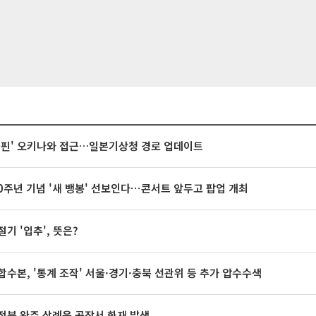
돌핀' 오키나와 접근…일본기상청 경로 업데이트
20주년 기념 '새 뱅봉' 선보인다⋯콘서트 앞두고 팝업 개최
절기 '입추', 뜻은?
합수본, '통계 조작' 서울·경기·충북 선관위 등 추가 압수수색
전북 완주 삼례읍 공장서 화재 발생