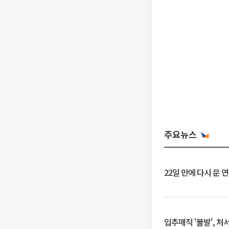
주요뉴스
22일 만에 다시 문 
입추매직 '불발', 처