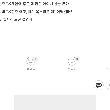
현주 "공개연애 후 팬에 커플 아이템 선물 받아"
상엽 "공현주 애교, 아기 목소리 잘해" 어떻길래?
 첫 일자리 도전 설명서
0
0
화나요
슬퍼요
추