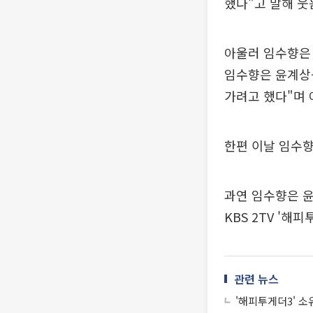
했다"고 말해 웃
아울러 임수향은 
임수향은 윤계상-
가려고 했다"며 
한편 이날 임수향
과연 임수향은 윤
KBS 2TV '해
관련 뉴스
'해피투게더3' 