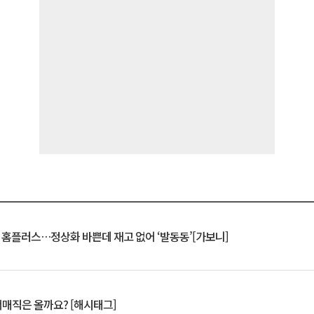
연 홈플러스…정상화 바쁜데 재고 없어 ‘발동동’[가보니]
서매직은 올까요? [해시태그]