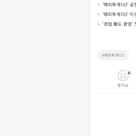
'해피투게더3' 공
'해피투게더3' 이
‘경험 無도 환영’
#해피투게더3
0
좋아요