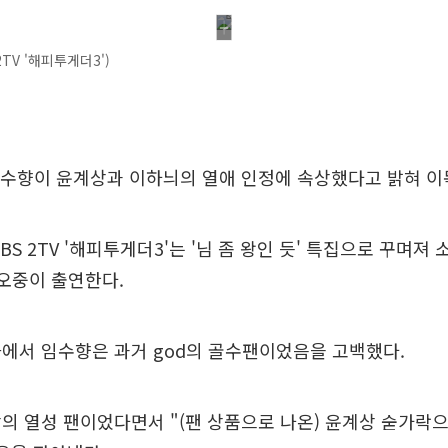
2TV '해피투게더3')
임수향이 윤계상과 이하늬의 열애 인정에 속상했다고 밝혀 이
BS 2TV '해피투게더3'는 '님 좀 왕인 듯' 특집으로 꾸며져 
권오중이 출연한다.
에서 임수향은 과거 god의 골수팬이었음을 고백했다.
의 열성 팬이었다면서 "(팬 상품으로 나온) 윤계상 숟가락