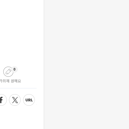
0
가취재 원해요