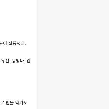
목이 집중됐다.
소유진, 왕빛나, 임
으로 밥을 먹기도