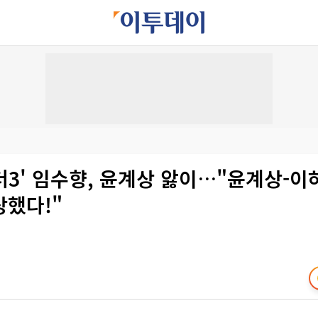
3' 임수향, 윤계상 앓이…"윤계상-이
상했다!"