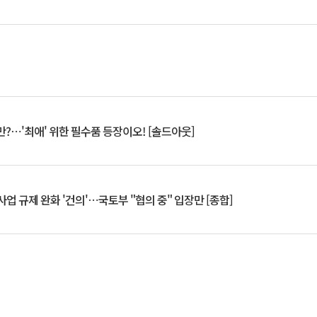
?⋯'최애' 위한 필수품 등장이오! [솔드아웃]
업 규제 완화 '건의'⋯국토부 "협의 중" 입장만 [종합]