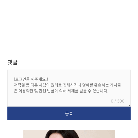
댓글
0 / 300