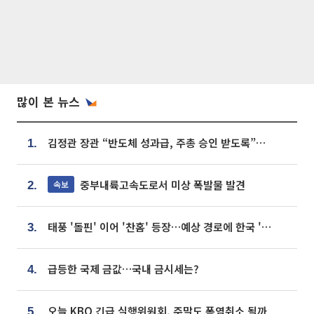
많이 본 뉴스
김정관 장관 “반도체 성과급, 주총 승인 받도록”…상법·자본시장법 개정 시사
1.
중부내륙고속도로서 미상 폭발물 발견
속보
2.
태풍 '돌핀' 이어 '찬홈' 등장…예상 경로에 한국 '한숨'
3.
급등한 국제 금값…국내 금시세는?
4.
오늘 KBO 긴급 실행위원회, 주말도 폭염취소 될까
5.