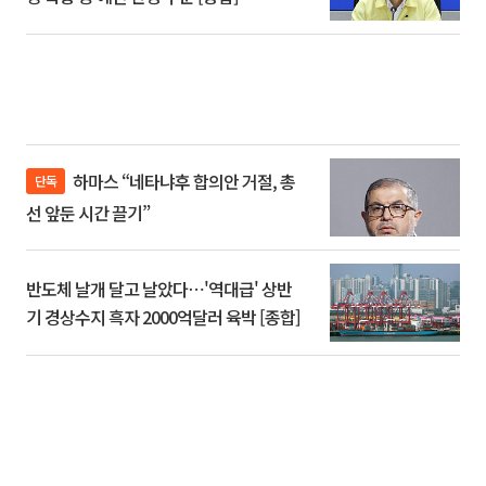
하마스 “네타냐후 합의안 거절, 총
단독
선 앞둔 시간 끌기”
반도체 날개 달고 날았다⋯'역대급' 상반
기 경상수지 흑자 2000억달러 육박 [종합]