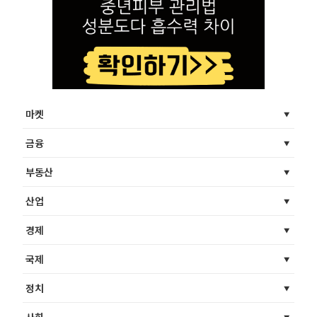
마켓
금융
부동산
산업
경제
국제
정치