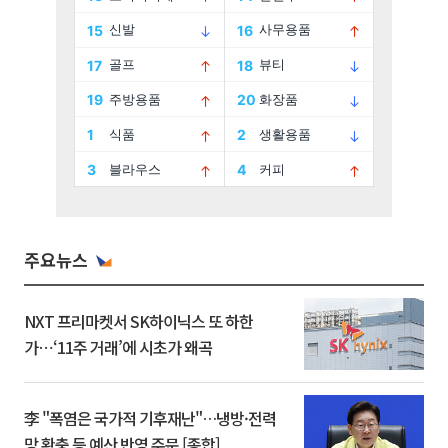
주요뉴스
NXT 프리마켓서 SK하이닉스 또 하한
가⋯‘11주 거래’에 시초가 왜곡
李 "폭염은 국가적 기후재난"…냉방·전력
망 확충 등 예산 반영 주문 [종합]