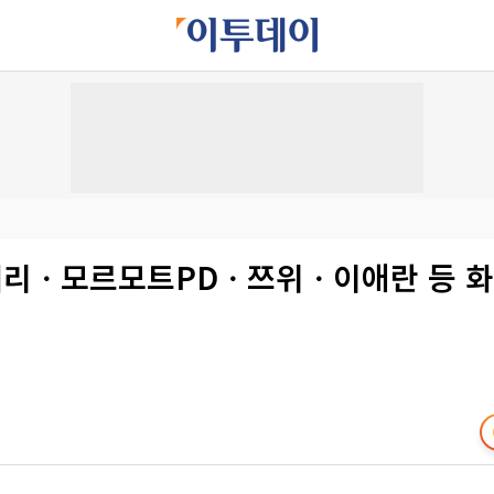
 혜리ㆍ모르모트PDㆍ쯔위ㆍ이애란 등 