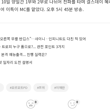
 10일 양일간 1부와 2부로 나뉘어 전파를 타며 걸스데이 혜리
 이특이 MC를 맡았다. 오후 5시 45분 방송.
, “오른쪽 무릎 반깁스”…샤이니ㆍ인피니트도 다친 적 있어
승 트로피 누구 품으로?... 관전 포인트 3가지
, 본격 예능출격... 진행 실력은?
 첫 일자리 도전 설명서
리
#모르모트PD
#쯔위
#이애란
0
0