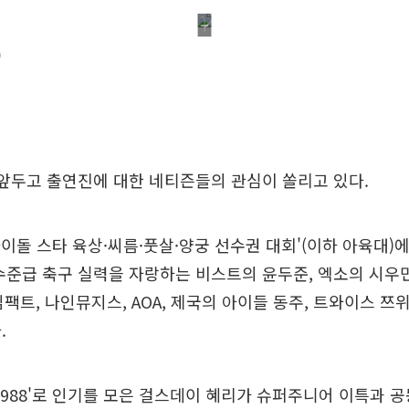
)
 앞두고 출연진에 대한 네티즌들의 관심이 쏠리고 있다.
6 아이돌 스타 육상·씨름·풋살·양궁 선수권 대회'(이하 아육대)
수준급 축구 실력을 자랑하는 비스트의 윤두준, 엑소의 시
, 임팩트, 나인뮤지스, AOA, 제국의 아이들 동주, 트와이스 쯔
.
1988'로 인기를 모은 걸스데이 혜리가 슈퍼주니어 이특과 공