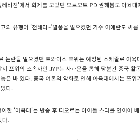
텔레비전'에서 화제를 모았던 모르모트 PD 권해봄도 아육대
고의 유행어 '전해라~'열풍을 일으켰던 가수 이애란도 씨름
'로 논란을 일으켰던 트와이스 쯔위는 예정된 스케줄로 아육
당시 쯔위의 소속사인 JYP는 사과문을 통해 당분간 중국 활
놓은 바 있다. 중국 여론의 악화로 인해 아육대에서는 쯔위
있다.
맞이한 '아육대'는 방송 후 떠오르는 아이돌 스타를 연이어 
있다.