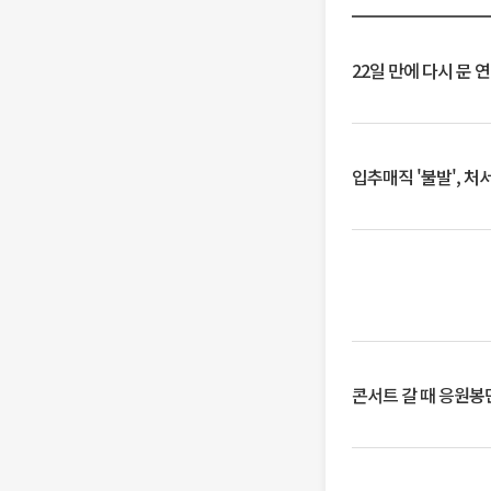
22일 만에 다시 문 
입추매직 '불발', 처
콘서트 갈 때 응원봉만