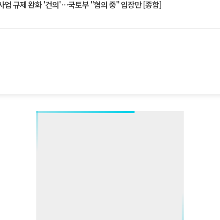
업 규제 완화 '건의'⋯국토부 "협의 중" 입장만 [종합]