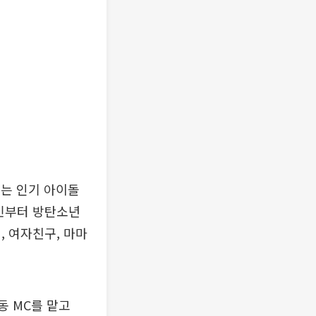
에는 인기 아이돌
우민부터 방탄소년
위, 여자친구, 마마
동 MC를 맡고