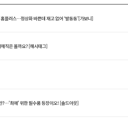
연 홈플러스…정상화 바쁜데 재고 없어 ‘발동동’[가보니]
서매직은 올까요? [해시태그]
?⋯'최애' 위한 필수품 등장이오! [솔드아웃]