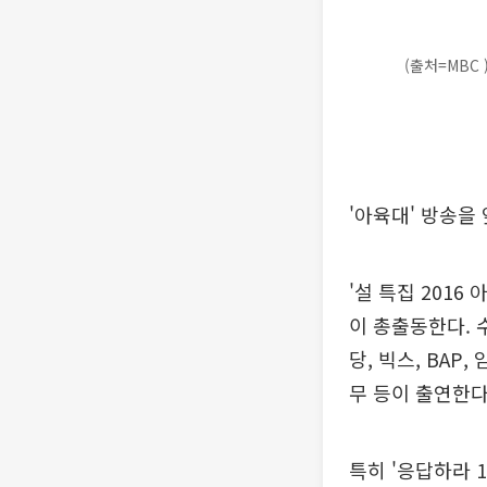
(출처=MBC 
'아육대' 방송을
'설 특집 201
이 총출동한다. 
당, 빅스, BAP
무 등이 출연한다
특히 '응답하라 