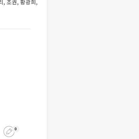
, 조권, 황광희,
0