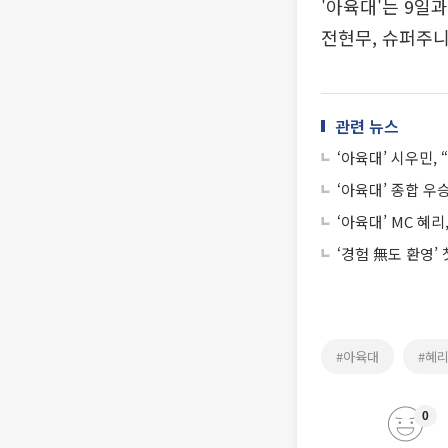
'아육대'는 9일과
전현무, 슈퍼주니어
관련 뉴스
‘아육대’ 시우민
‘아육대’ 종합 우
‘아육대’ MC 혜리
‘경험 無도 환영’
#아육대
#혜
0