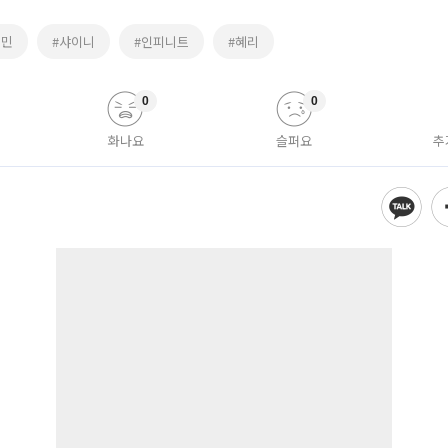
우민
#샤이니
#인피니트
#혜리
0
0
화나요
슬퍼요
추