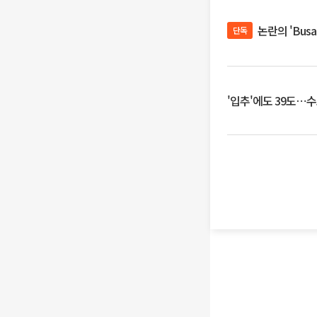
논란의 'Bus
단독
'입추'에도 39도⋯