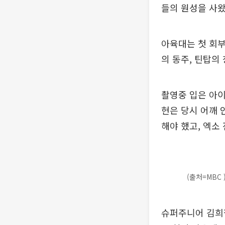
들의 원성을 사왔
아육대는 첫 회
의 동주, 틴탑의
촬영중 입은 아이
현은 당시 어깨 인
해야 했고, 엑소
(출처=MBC 
슈퍼주니어 김희철