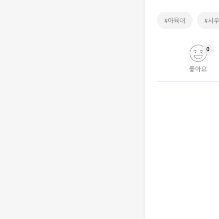
#아육대
#시
0
좋아요