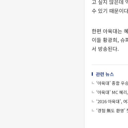
고 싶지 않은데 
수 있기 때문이다
한편 아육대는 혜
이들 황광희, 슈
서 방송된다.
관련 뉴스
‘아육대’ 종합 우
‘아육대’ MC 혜리
‘2016 아육대’,
‘경험 無도 환영’