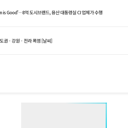
an is Good'…8억 도시브랜드, 용산 대통령실 CI 업체가 수행
수도권ㆍ강원ㆍ전라 폭염 [날씨]