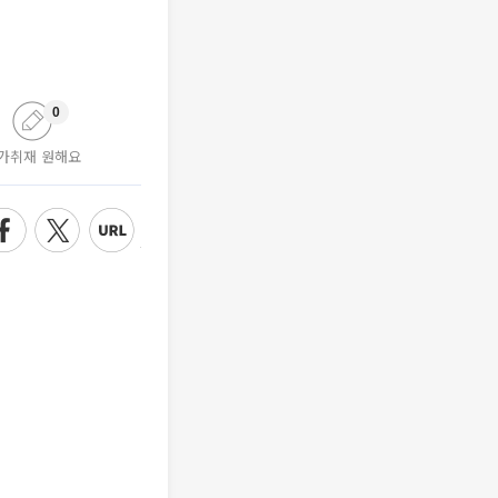
0
가취재 원해요