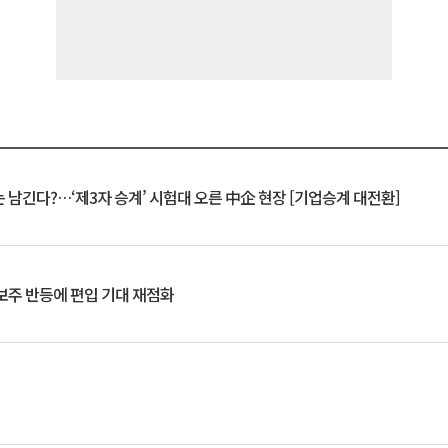
 남긴다?…‘제3자 승계’ 시험대 오른 中企 현장 [기업승계 대전환]
후보주 반등에 편입 기대 재점화