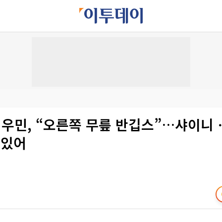
 시우민, “오른쪽 무릎 반깁스”…샤이
 있어