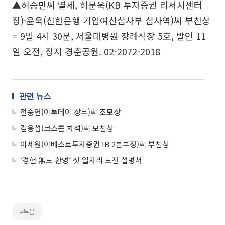
▲허승만씨 별세, 허문욱(KB 투자증권 리서치센터
장)·윤욱(신한은행 기업여신심사부 심사역)씨 부친상
= 9일 4시 30분, 서울대병원 장례식장 5호, 발인 11
일 오전, 장지 경춘공원. 02-2072-2018
관련 뉴스
전중연(이투데이 상무)씨 조모상
김용섭(코스콤 차석)씨 모친상
이제원(이베스트투자증권 IB 2본부장)씨 부친상
‘경험 無도 환영’ 첫 일자리 도전 설명서
#부음