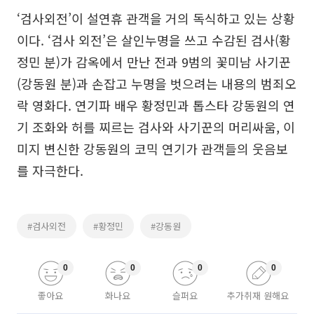
‘검사외전’이 설연휴 관객을 거의 독식하고 있는 상황
이다. ‘검사 외전’은 살인누명을 쓰고 수감된 검사(황
정민 분)가 감옥에서 만난 전과 9범의 꽃미남 사기꾼
(강동원 분)과 손잡고 누명을 벗으려는 내용의 범죄오
락 영화다. 연기파 배우 황정민과 톱스타 강동원의 연
기 조화와 허를 찌르는 검사와 사기꾼의 머리싸움, 이
미지 변신한 강동원의 코믹 연기가 관객들의 웃음보
를 자극한다.
#검사외전
#황정민
#강동원
0
0
0
0
좋아요
화나요
슬퍼요
추가취재 원해요