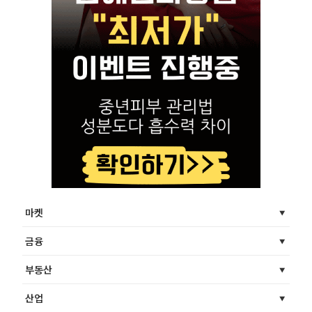
마켓
금융
부동산
산업