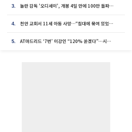
놀란 감독 '오디세이', 개봉 4일 만에 100만 돌파⋯'왕사남' 보다 빠르다
3.
천안 교회서 11세 아동 사망…“침대에 묶여 있었다” 진술 확보
4.
AT마드리드 ‘7번’ 이강인 “120% 쏟겠다”⋯시메오네 감독 “필요한 선수”
5.