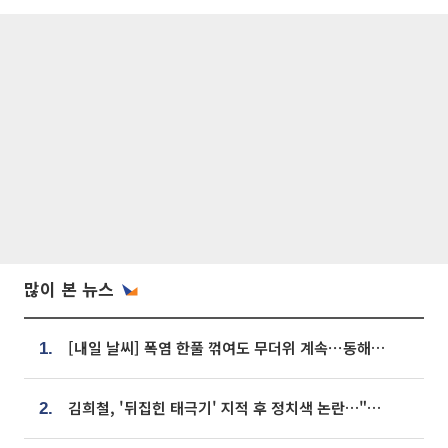
많이 본 뉴스
[내일 날씨] 폭염 한풀 꺾여도 무더위 계속⋯동해안 이틀 연속 비
1.
김희철, '뒤집힌 태극기' 지적 후 정치색 논란…"좌우 떠나 우리나라 국기"
2.