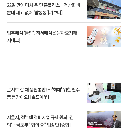
22일 만에 다시 문 연 홈플러스…정상화 바
쁜데 재고 없어 ‘발동동’[가보니]
입추매직 '불발', 처서매직은 올까요? [해
시태그]
콘서트 갈 때 응원봉만?⋯'최애' 위한 필수
품 등장이오! [솔드아웃]
서울시, 정부에 정비사업 규제 완화 '건
의'⋯국토부 "협의 중" 입장만 [종합]