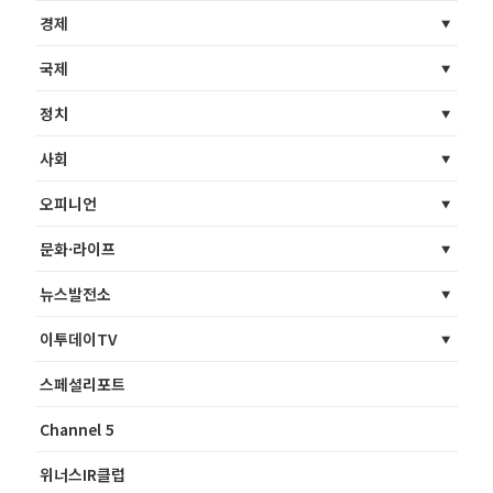
경제
국제
정치
사회
오피니언
문화·라이프
뉴스발전소
이투데이TV
스페셜리포트
Channel 5
위너스IR클럽