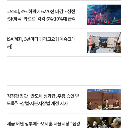
코스피, 4% 하락에 6270선 마감…삼전
·SK하닉 '와르르' 각각 6%·10%대 급락
ISA 계좌, 5년마다 깨라고요? [이슈크래
커]
김정관 장관 “반도체 성과급, 주총 승인 받
도록”…상법·자본시장법 개정 시사
세금 꺼낸 정부에…오세훈 서울시장 “집값