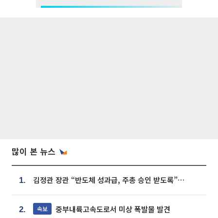
많이 본 뉴스
김정관 장관 “반도체 성과급, 주총 승인 받도록”…상법·자본시장법 개정 시사
1.
중부내륙고속도로서 미상 폭발물 발견
속보
2.