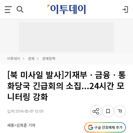
이투데이
경제
경제정책
[북 미사일 발사]기재부ㆍ금융ㆍ통
화당국 긴급회의 소집...24시간 모
니터링 강화
입력 2016-02-07 12:05
세종=김희준 기자
구글 선호매체 추가