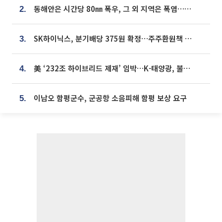
동해안은 시간당 80㎜ 폭우, 그 외 지역은 폭염…‘극과 극 날씨’
2.
SK하이닉스, 분기배당 375원 확정…주주환원책 9월로 앞당겨 발표
3.
美 ‘232조 하이브리드 제재’ 임박…K-태양광, 불확실성 털고 날개 다나
4.
이남오 함평군수, 군공항 소음피해 함평 보상 요구
5.