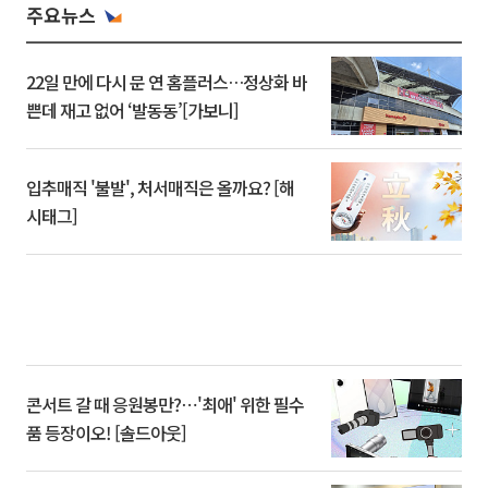
주요뉴스
22일 만에 다시 문 연 홈플러스…정상화 바
쁜데 재고 없어 ‘발동동’[가보니]
입추매직 '불발', 처서매직은 올까요? [해
시태그]
콘서트 갈 때 응원봉만?⋯'최애' 위한 필수
품 등장이오! [솔드아웃]