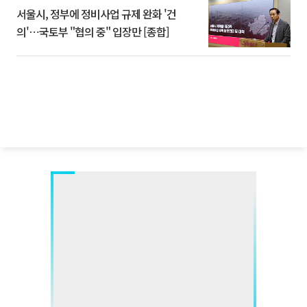
서울시, 정부에 정비사업 규제 완화 '건
의'⋯국토부 "협의 중" 입장만 [종합]