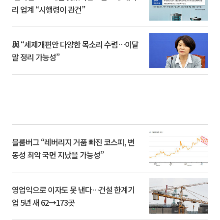
리 업계 “시행령이 관건”
與 “세제개편안 다양한 목소리 수렴…이달
말 정리 가능성”
블룸버그 “레버리지 거품 빠진 코스피, 변
동성 최악 국면 지났을 가능성”
영업익으로 이자도 못 낸다…건설 한계기
업 5년 새 62→173곳