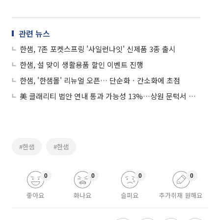
관련 뉴스
한샘, 7존 포켓스프링 '사일런나잇' 신제품 3종 출시
한샘, 설 맞이 생활용품 할인 이벤트 진행
한샘, '한샘몰' 리뉴얼 오픈… 단순화ㆍ간소화에 초점
美 클래리티 법안 연내 통과 가능성 13%…상원 문턱서 제동
#한샘
#한샘
0
0
0
0
좋아요
화나요
슬퍼요
추가취재 원해요