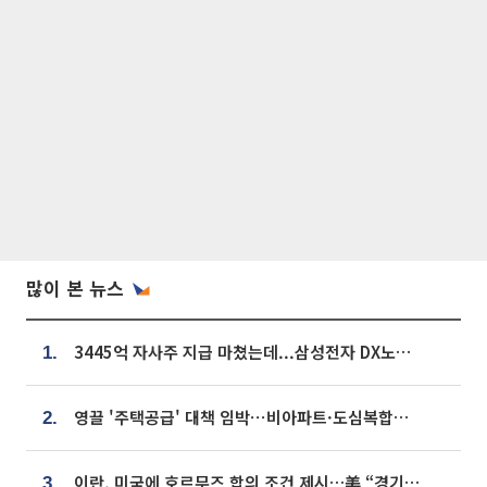
많이 본 뉴스
3445억 자사주 지급 마쳤는데...삼성전자 DX노조, 뒤늦은 '떼쓰기 집회'
1.
영끌 '주택공급' 대책 임박⋯비아파트·도심복합까지 총동원
2.
이란, 미국에 호르무즈 합의 조건 제시…美 “경기 아직 안 끝나” [종합]
3.