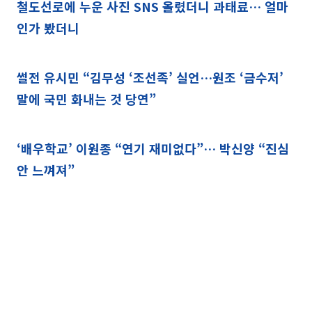
철도선로에 누운 사진 SNS 올렸더니 과태료… 얼마
인가 봤더니
썰전 유시민 “김무성 ‘조선족’ 실언…원조 ‘금수저’
말에 국민 화내는 것 당연”
‘배우학교’ 이원종 “연기 재미없다”… 박신양 “진심
안 느껴져”