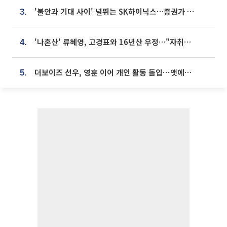
'불안과 기대 사이' 널뛰는 SK하이닉스…증권가 "HBM4·LTA 기반 펀터멘털 견고"
3.
'나혼산' 류혜영, 고경표와 16년산 우정…"자취방서 부모님과 마주쳐"
4.
더보이즈 선우, 영훈 이어 개인 활동 돌입⋯앳에어리어와 전속계약
5.