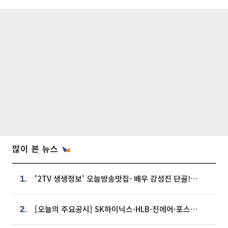
많이 본 뉴스
'2TV 생생정보' 오늘방송맛집- 배우 강성진 단골! 쌀국수ㆍ푸팟퐁 커리 맛집 '블○○○'
1.
[오늘의 주요공시] SK하이닉스·HLB·진에어·포스코홀딩스·네이버·대우건설 등
2.