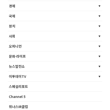
경제
국제
정치
사회
오피니언
문화·라이프
뉴스발전소
이투데이TV
스페셜리포트
Channel 5
위너스IR클럽