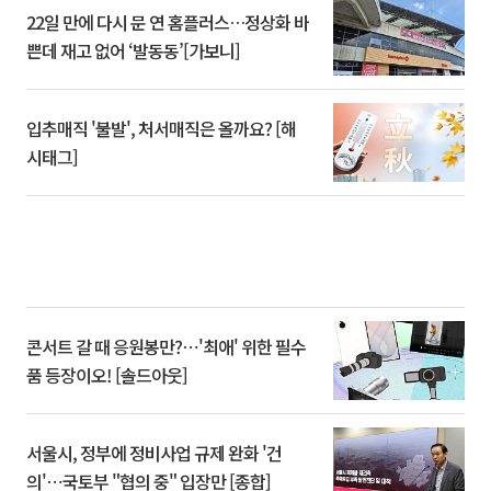
22일 만에 다시 문 연 홈플러스…정상화 바
쁜데 재고 없어 ‘발동동’[가보니]
입추매직 '불발', 처서매직은 올까요? [해
시태그]
콘서트 갈 때 응원봉만?⋯'최애' 위한 필수
품 등장이오! [솔드아웃]
서울시, 정부에 정비사업 규제 완화 '건
의'⋯국토부 "협의 중" 입장만 [종합]