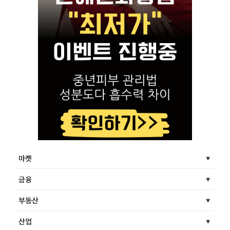
마켓
금융
부동산
산업