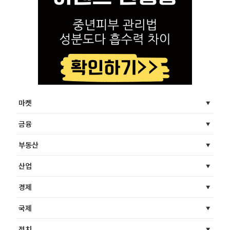
마켓
금융
부동산
산업
경제
국제
정치