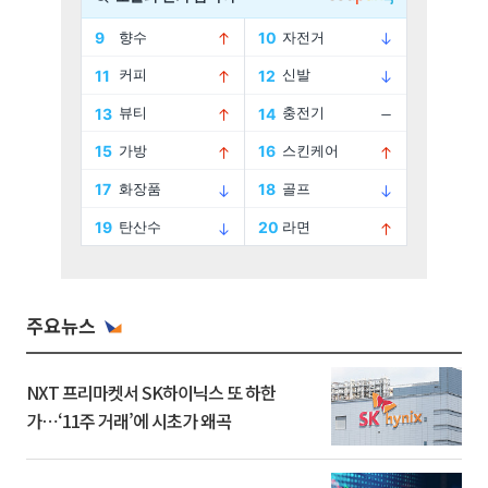
주요뉴스
NXT 프리마켓서 SK하이닉스 또 하한
가⋯‘11주 거래’에 시초가 왜곡