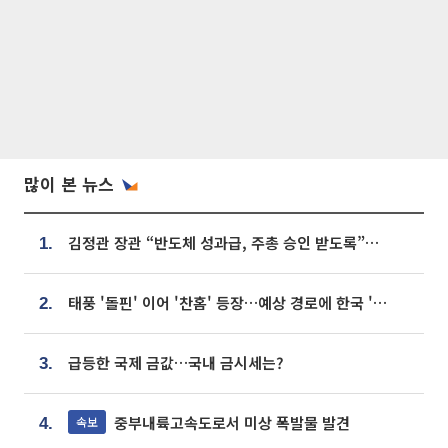
많이 본 뉴스
김정관 장관 “반도체 성과급, 주총 승인 받도록”…상법·자본시장법 개정 시사
1.
태풍 '돌핀' 이어 '찬홈' 등장…예상 경로에 한국 '한숨'
2.
급등한 국제 금값…국내 금시세는?
3.
중부내륙고속도로서 미상 폭발물 발견
속보
4.