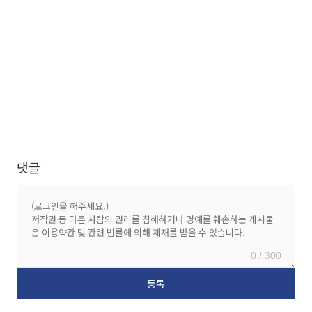
댓글
0 / 300