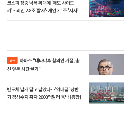
코스피 장중 낙폭 확대에 '매도 사이드
카'…외인 2.8조'팔자'· 개인 3.1조 '사자'
하마스 “네타냐후 합의안 거절, 총
단독
선 앞둔 시간 끌기”
반도체 날개 달고 날았다⋯'역대급' 상반
기 경상수지 흑자 2000억달러 육박 [종합]