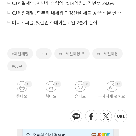
CJ제일제당, 지난해 영업익 7514억원... 전년比 29.6% 증가
CJ제일제당, 한뿌리 내세워 건강선물 세트 공략… 올 설에만 150억 매출 목표
테더ㆍ써클, 엇갈린 스테이블코인 2분기 실적
#제일제당
#CJ
#CJ제일제당 우
#CJ제일제당
#CJ우
0
0
0
0
좋아요
화나요
슬퍼요
추가취재 원해요