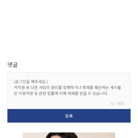
댓글
0 / 300