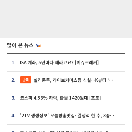
많이 본 뉴스
ISA 계좌, 5년마다 깨라고요? [이슈크래커]
1.
실리콘투, 라이브커머스팀 신설…K뷰티 ‘글로벌 판매망’ 확대[K뷰티 라방戰]
단독
2.
코스피 4.58% 하락, 환율 1420원대 [포토]
3.
'2TV 생생정보' 오늘방송맛집- 결정적 한 수, 3종 메밀면! 메밀 소바 맛집 '의○○○○'
4.