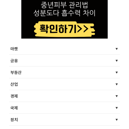
마켓
금융
부동산
산업
경제
국제
정치