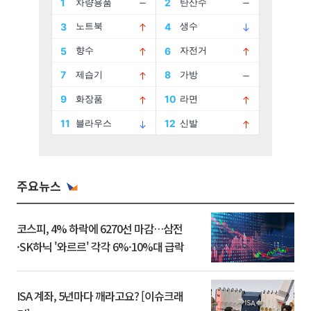
주요뉴스
코스피, 4% 하락에 6270선 마감…삼전
·SK하닉 '와르르' 각각 6%·10%대 급락
ISA 계좌, 5년마다 깨라고요? [이슈크래