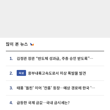
많이 본 뉴스
김정관 장관 “반도체 성과급, 주총 승인 받도록”…상법·자본시장법 개정 시사
1.
중부내륙고속도로서 미상 폭발물 발견
속보
2.
태풍 '돌핀' 이어 '찬홈' 등장…예상 경로에 한국 '한숨'
3.
급등한 국제 금값…국내 금시세는?
4.