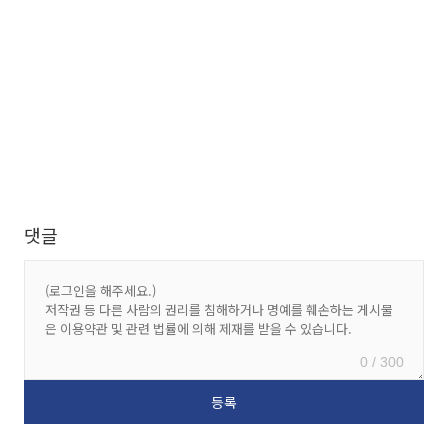
댓글
0 / 300