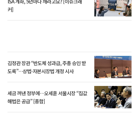
ISA 계좌, 5년마다 깨라고요? [이슈크래
커]
김정관 장관 “반도체 성과급, 주총 승인 받
도록”…상법·자본시장법 개정 시사
세금 꺼낸 정부에…오세훈 서울시장 “집값
해법은 공급” [종합]