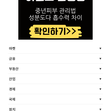
마켓
금융
부동산
산업
경제
국제
정치