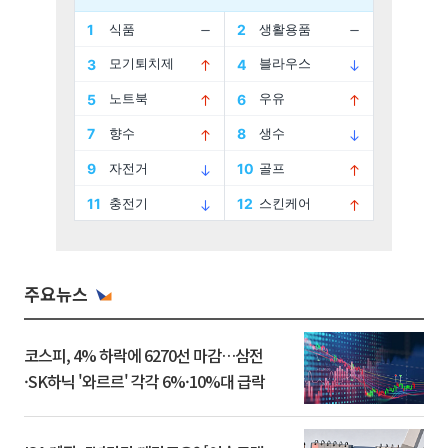
주요뉴스
코스피, 4% 하락에 6270선 마감…삼전
·SK하닉 '와르르' 각각 6%·10%대 급락