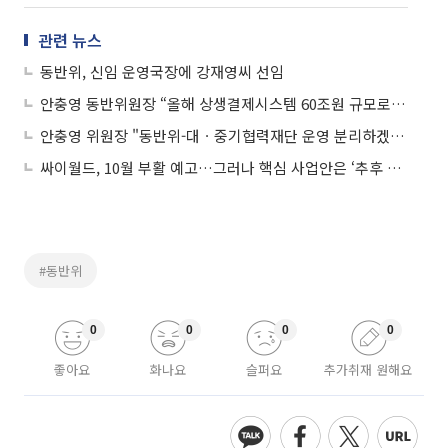
관련 뉴스
동반위, 신임 운영국장에 강재영씨 선임
안충영 동반위원장 “올해 상생결제시스템 60조원 규모로 확대”
안충영 위원장 "동반위-대ㆍ중기협력재단 운영 분리하겠다"
싸이월드, 10월 부활 예고…그러나 핵심 사업안은 ‘추후 공개’
#동반위
0
0
0
0
좋아요
화나요
슬퍼요
추가취재 원해요