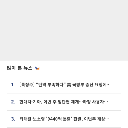
많이 본 뉴스
[특징주] “탄약 부족하다“ 美 국방부 증산 요청에⋯국내 방산주 급등세
1.
현대차·기아, 이번 주 임단협 재개…하청 사용자성 재심도 ‘변수’
2.
최태원·노소영 '9440억 분할' 판결, 이번주 재상고 여부 주목
3.