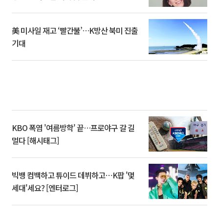
美 미사일 재고 ‘빨간불’…K방산 북미 진출
기대
KBO 폭염 '여름방학' 끝…프로야구 갈 길
멀다 [해시태그]
빅뱅 컴백하고 튜이드 데뷔하고⋯K팝 '몇
세대'세요? [엔터로그]