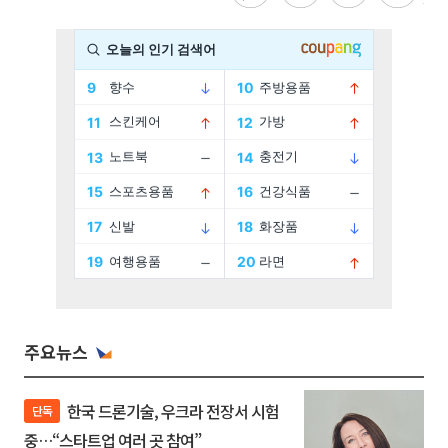
주요뉴스
한국 드론기술, 우크라 전장서 시험
단독
중…“스타트업 여러 곳 참여”