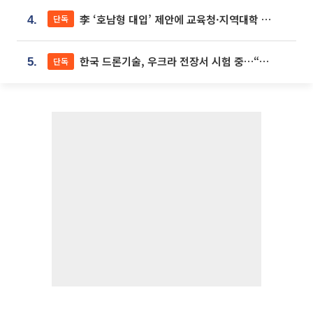
李 ‘호남형 대입’ 제안에 교육청·지역대학 서·논술형 입시 연계 '착수'
단독
4.
한국 드론기술, 우크라 전장서 시험 중…“스타트업 여러 곳 참여”
단독
5.