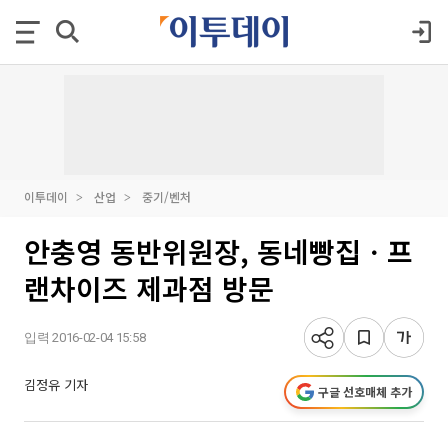
이투데이
산업
중기/벤처
안충영 동반위원장, 동네빵집ㆍ프
랜차이즈 제과점 방문
입력 2016-02-04 15:58
김정유 기자
구글 선호매체 추가