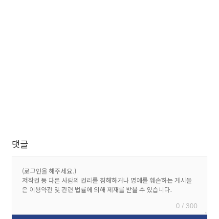
댓글
0 / 300