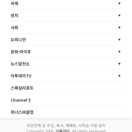
국제
정치
사회
오피니언
문화·라이프
뉴스발전소
이투데이TV
스페셜리포트
Channel 5
위너스IR클럽
무단전재 및 수집, 복사, 재배포, AI학습 이용 금지
Copyright 2006.
이투데이
. All rights reserved