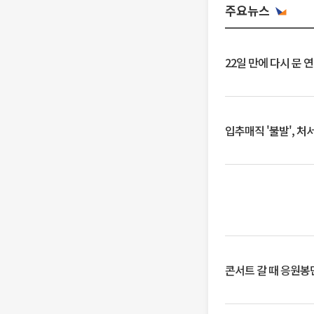
주요뉴스
22일 만에 다시 문 
입추매직 '불발', 처
콘서트 갈 때 응원봉만