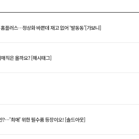
연 홈플러스…정상화 바쁜데 재고 없어 ‘발동동’[가보니]
서매직은 올까요? [해시태그]
?⋯'최애' 위한 필수품 등장이오! [솔드아웃]