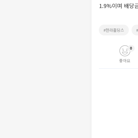
1.9%이며 배당
#한라홀딩스
0
좋아요