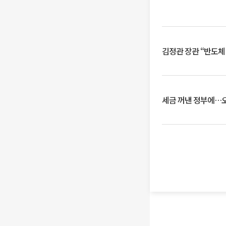
김정관 장관 “반도체
세금 꺼낸 정부에…오