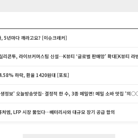
계좌, 5년마다 깨라고요? [이슈크래커]
실리콘투, 라이브커머스팀 신설…K뷰티 ‘글로벌 판매망’ 확대[K뷰티 라
.58% 하락, 환율 1420원대 [포토]
 생생정보' 오늘방송맛집- 결정적 한 수, 3종 메밀면! 메밀 소바 맛집 '의
처엠, LFP 시장 뚫었다…배터리사와 대규모 장기 공급 합의