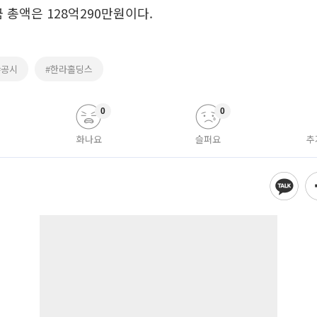
금 총액은 128억290만원이다.
#공시
#한라홀딩스
0
0
화나요
슬퍼요
추