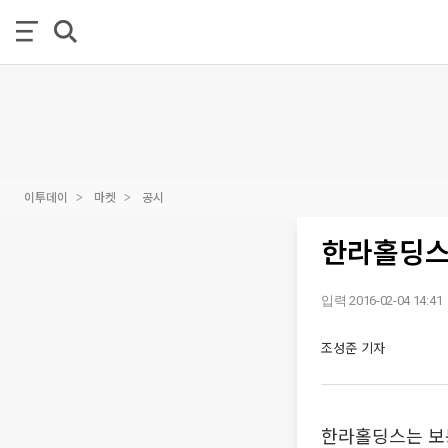
이투데이
마켓
공시
한라홀딩스,
입력 2016-02-04 14:41
조성준 기자
한라홀딩스는 보통