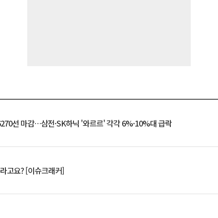
6270선 마감…삼전·SK하닉 '와르르' 각각 6%·10%대 급락
 깨라고요? [이슈크래커]