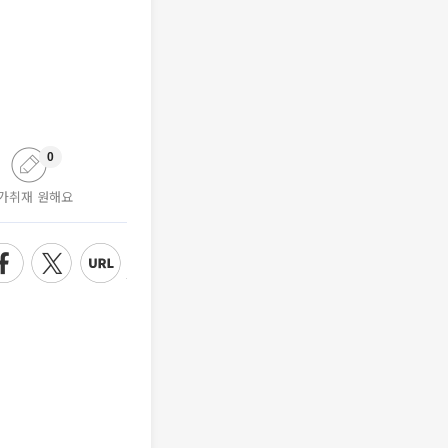
0
가취재 원해요