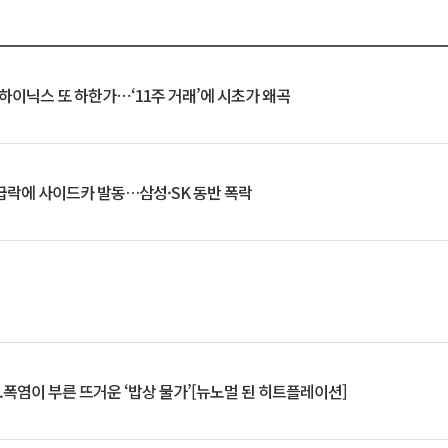
K하이닉스 또 하한가⋯‘11주 거래’에 시초가 왜곡
 급락에 사이드카 발동…삼성·SK 동반 폭락
.폭염이 부른 뜨거운 ‘밥상 물가’[뉴노멀 된 히트플레이션]