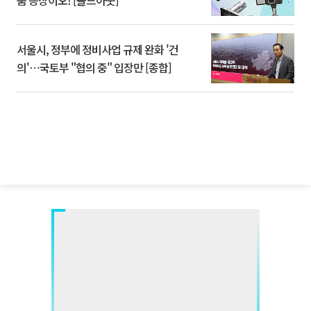
품 등장이오! [솔드아웃]
서울시, 정부에 정비사업 규제 완화 '건
의'⋯국토부 "협의 중" 입장만 [종합]