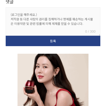
댓글
0 / 300