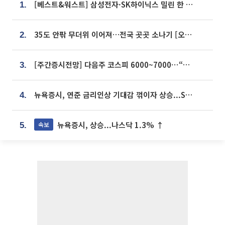
[베스트&워스트] 삼성전자·SK하이닉스 밀린 한 주…상상인증권은 85% 급등
1.
35도 안팎 무더위 이어져…전국 곳곳 소나기 [오늘 날씨]
2.
[주간증시전망] 다음주 코스피 6000~7000⋯“外人 수급은 정책이 변수”
3.
뉴욕증시, 연준 금리인상 기대감 꺾이자 상승...S&P500 사상 최고치 [종합]
4.
뉴욕증시, 상승...나스닥 1.3% ↑
속보
5.