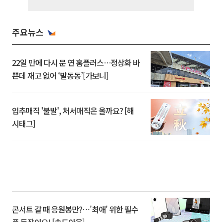
주요뉴스
22일 만에 다시 문 연 홈플러스…정상화 바
쁜데 재고 없어 ‘발동동’[가보니]
입추매직 '불발', 처서매직은 올까요? [해
시태그]
콘서트 갈 때 응원봉만?⋯'최애' 위한 필수