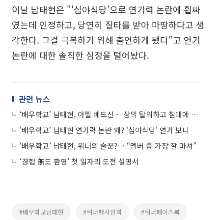
이날 남태현은 "'심야식당'으로 연기력 논란에 휩싸
였는데 인정하고, 당연히 질타를 받아 마땅하다고 생
각한다. 그걸 극복하기 위해 출연하게 됐다"고 연기
논란에 대한 솔직한 심정을 털어놨다.
관련 뉴스
‘배우학교’ 남태현, 아찔 베드신… 상의 탈의하고 침대에 누워 ‘헉’
'배우학교' 남태현 연기력 논란 왜? '심야식당' 연기 보니
‘배우학교’ 남태현, 위너의 술꾼?… “멤버 중 가장 잘 마셔”
‘경험 無도 환영’ 첫 일자리 도전 설명서
#배우학교남태현
#위너팬사인회
#위너페이스북