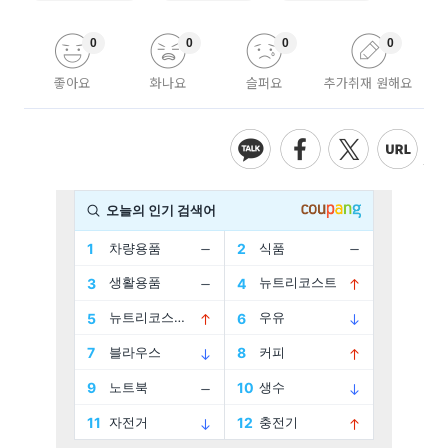
0
0
0
0
좋아요
화나요
슬퍼요
추가취재 원해요