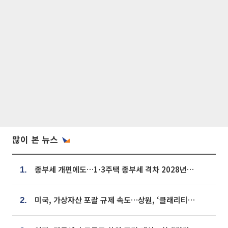
많이 본 뉴스
종부세 개편에도…1·3주택 종부세 격차 2028년부터 확대
1.
미국, 가상자산 포괄 규제 속도…상원, ‘클래리티법’ 9월 절차투표 추진
2.