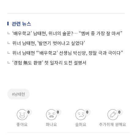
관련 뉴스
‘배우학교’ 남태현, 위너의 술꾼?… “멤버 중 가장 잘 마셔”
위너 남태현, '발연기 벗어나고 싶었다'
위너 남태현 “‘배우학교’ 선생님 박신양, 정말 극과 극이다”
‘경험 無도 환영’ 첫 일자리 도전 설명서
#남태현
0
0
0
0
좋아요
화나요
슬퍼요
추가취재 원해요