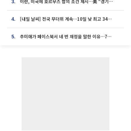
이란, 미국에 호르무즈 합의 조건 제시…美 “경기 아직 안 끝나” [종합]
3.
[내일 날씨] 전국 무더위 계속…10일 낮 최고 34도 육박
4.
추미애가 페이스북서 네 번 재정을 말한 이유…7700억 추경 열쇠는 도의회에
5.