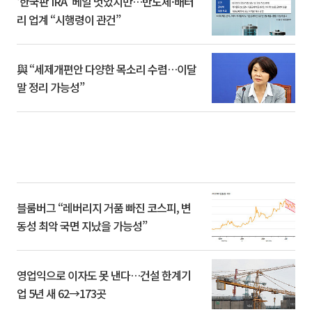
‘한국판 IRA’ 베일 벗었지만…반도체·배터
리 업계 “시행령이 관건”
與 “세제개편안 다양한 목소리 수렴…이달
말 정리 가능성”
블룸버그 “레버리지 거품 빠진 코스피, 변
동성 최악 국면 지났을 가능성”
영업익으로 이자도 못 낸다…건설 한계기
업 5년 새 62→173곳