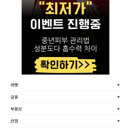
마켓
금융
부동산
산업