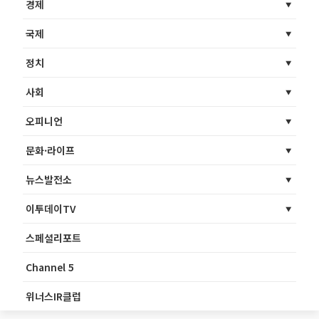
경제
국제
정치
사회
오피니언
문화·라이프
뉴스발전소
이투데이TV
스페셜리포트
Channel 5
위너스IR클럽