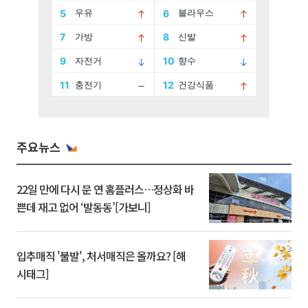
주요뉴스
22일 만에 다시 문 연 홈플러스…정상화 바
쁜데 재고 없어 ‘발동동’[가보니]
입추매직 '불발', 처서매직은 올까요? [해
시태그]