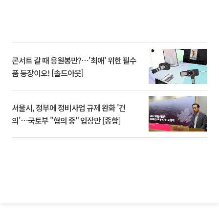
콘서트 갈 때 응원봉만?⋯'최애' 위한 필수
품 등장이오! [솔드아웃]
서울시, 정부에 정비사업 규제 완화 '건
의'⋯국토부 "협의 중" 입장만 [종합]