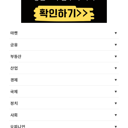
마켓
금융
부동산
산업
경제
국제
정치
사회
오피니언