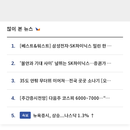
많이 본 뉴스
[베스트&워스트] 삼성전자·SK하이닉스 밀린 한 주…상상인증권은 85% 급등
1.
'불안과 기대 사이' 널뛰는 SK하이닉스…증권가 "HBM4·LTA 기반 펀터멘털 견고"
2.
35도 안팎 무더위 이어져…전국 곳곳 소나기 [오늘 날씨]
3.
[주간증시전망] 다음주 코스피 6000~7000⋯“外人 수급은 정책이 변수”
4.
뉴욕증시, 상승...나스닥 1.3% ↑
속보
5.