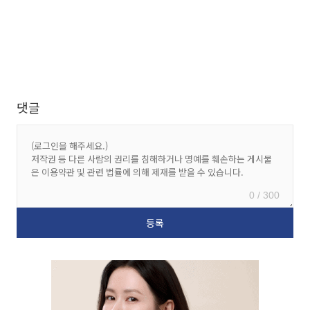
댓글
0 / 300