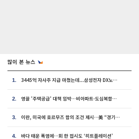
많이 본 뉴스
3445억 자사주 지급 마쳤는데...삼성전자 DX노조, 뒤늦은 '떼쓰기 집회'
1.
영끌 '주택공급' 대책 임박⋯비아파트·도심복합까지 총동원
2.
이란, 미국에 호르무즈 합의 조건 제시…美 “경기 아직 안 끝나” [종합]
3.
바다 태운 폭염에…회 한 접시도 ‘히트플레이션’
4.