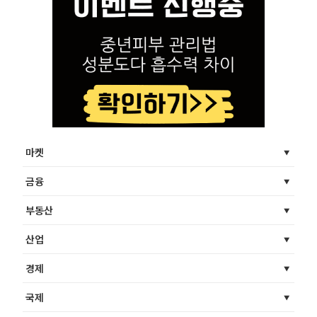
마켓
금융
부동산
산업
경제
국제