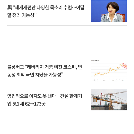
與 “세제개편안 다양한 목소리 수렴…이달
말 정리 가능성”
블룸버그 “레버리지 거품 빠진 코스피, 변
동성 최악 국면 지났을 가능성”
영업익으로 이자도 못 낸다…건설 한계기
업 5년 새 62→173곳