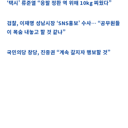
‘택시’ 류준열 “응팔 정환 역 위해 10kg 찌웠다”
검찰, 이재명 성남시장 ‘SNS홍보’ 수사… “공무원들
이 목숨 내놓고 할 것 같냐”
국민의당 창당, 진중권 “계속 갈지자 행보할 것”