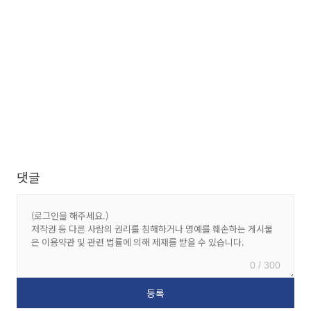
댓글
0 / 300