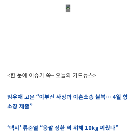
<한 눈에 이슈가 쏙~ 오늘의 카드뉴스>
임우재 고문 “이부진 사장과 이혼소송 불복… 4일 항
소장 제출”
‘택시’ 류준열 “응팔 정환 역 위해 10kg 찌웠다”