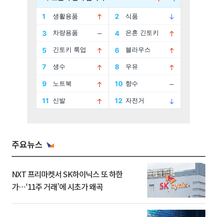
주요뉴스
NXT 프리마켓서 SK하이닉스 또 하한
가⋯‘11주 거래’에 시초가 왜곡