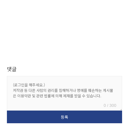
댓글
0 / 300