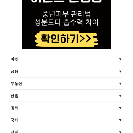
마켓
금융
부동산
산업
경제
국제
정치