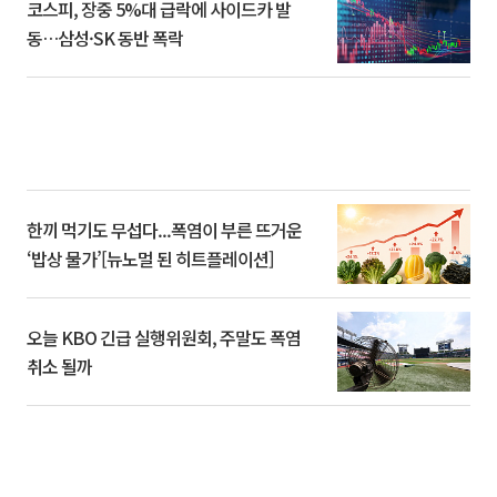
코스피, 장중 5%대 급락에 사이드카 발
동…삼성·SK 동반 폭락
한끼 먹기도 무섭다...폭염이 부른 뜨거운
‘밥상 물가’[뉴노멀 된 히트플레이션]
오늘 KBO 긴급 실행위원회, 주말도 폭염
취소 될까