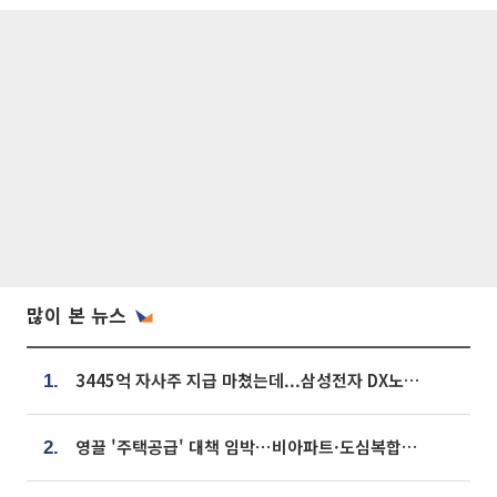
많이 본 뉴스
3445억 자사주 지급 마쳤는데...삼성전자 DX노조, 뒤늦은 '떼쓰기 집회'
1.
영끌 '주택공급' 대책 임박⋯비아파트·도심복합까지 총동원
2.