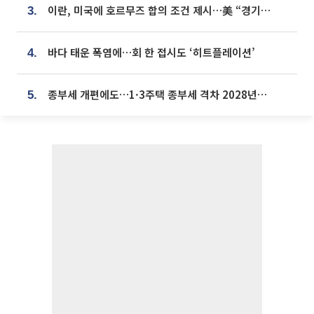
이란, 미국에 호르무즈 합의 조건 제시…美 “경기 아직 안 끝나” [종합]
3.
바다 태운 폭염에…회 한 접시도 ‘히트플레이션’
4.
종부세 개편에도…1·3주택 종부세 격차 2028년부터 확대
5.