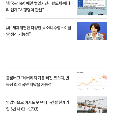
‘한국판 IRA’ 베일 벗었지만…반도체·배터
리 업계 “시행령이 관건”
與 “세제개편안 다양한 목소리 수렴…이달
말 정리 가능성”
블룸버그 “레버리지 거품 빠진 코스피, 변
동성 최악 국면 지났을 가능성”
영업익으로 이자도 못 낸다…건설 한계기
업 5년 새 62→173곳