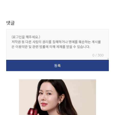
댓글
0 / 300