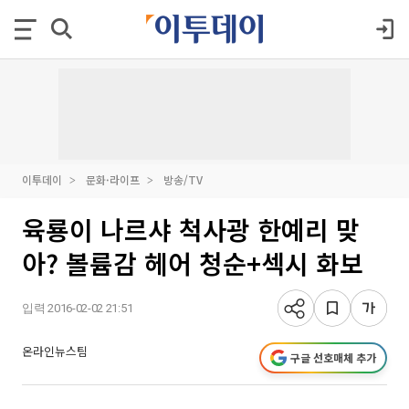
이투데이
문화·라이프
방송/TV
육룡이 나르샤 척사광 한예리 맞
아? 볼륨감 헤어 청순+섹시 화보
입력 2016-02-02 21:51
온라인뉴스팀
구글 선호매체 추가