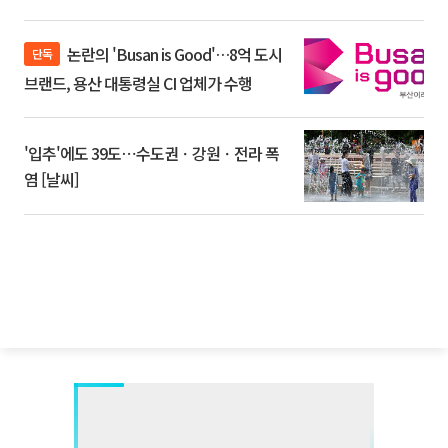
논란의 'Busan is Good'…8억 도시
단독
브랜드, 용산 대통령실 CI 업체가 수행
'입추'에도 39도⋯수도권ㆍ강원ㆍ전라 폭
염 [날씨]