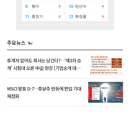
주요뉴스
후계자 없어도 회사는 남긴다?…‘제3자 승
계’ 시험대 오른 中企 현장 [기업승계 대전
환]
MSCI 발표 D-7…후보주 반등에 편입 기대
재점화