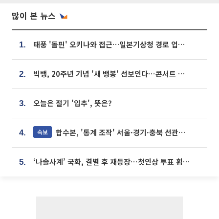
많이 본 뉴스
태풍 '돌핀' 오키나와 접근…일본기상청 경로 업데이트
1.
빅뱅, 20주년 기념 '새 뱅봉' 선보인다⋯콘서트 앞두고 팝업 개최
2.
오늘은 절기 '입추', 뜻은?
3.
합수본, '통계 조작' 서울·경기·충북 선관위 등 추가 압수수색
속보
4.
‘나솔사계’ 국화, 결별 후 재등장⋯첫인상 투표 휩쓸고 ‘인기녀’ 등극
5.