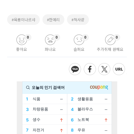
#육룡이나르샤
#한예리
#척사광
0
0
0
0
좋아요
화나요
슬퍼요
추가취재 원해요