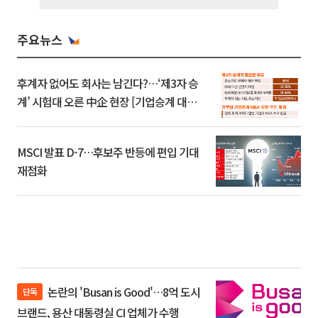
주요뉴스
후계자 없어도 회사는 남긴다?…‘제3자 승
계’ 시험대 오른 中企 현장 [기업승계 대전
환]
MSCI 발표 D-7…후보주 반등에 편입 기대
재점화
논란의 'Busan is Good'…8억 도시
단독
브랜드, 용산 대통령실 CI 업체가 수행