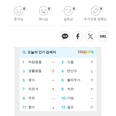
0
0
0
0
좋아요
화나요
슬퍼요
추가취재 원해요