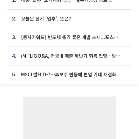
1.
오늘은 절기 '입추', 뜻은?
2.
[증시키워드] 반도체 충격 뚫은 개별 호재...포스코퓨처엠·에코프로·한화솔루션 '눈길'
3.
iM "LIG D&A, 천궁-II 매출 하반기 회복 전망…방산 톱픽 유지"
4.
MSCI 발표 D-7…후보주 반등에 편입 기대 재점화
5.