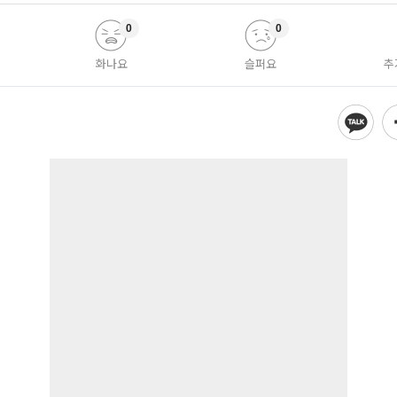
0
0
화나요
슬퍼요
추