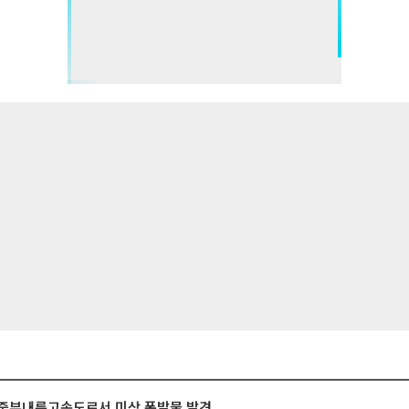
중부내륙고속도로서 미상 폭발물 발견