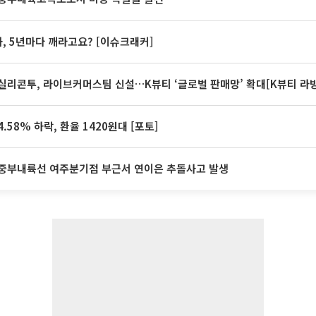
계좌, 5년마다 깨라고요? [이슈크래커]
실리콘투, 라이브커머스팀 신설…K뷰티 ‘글로벌 판매망’ 확대[K뷰티 라
.58% 하락, 환율 1420원대 [포토]
중부내륙선 여주분기점 부근서 연이은 추돌사고 발생