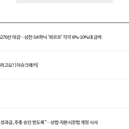
6270선 마감…삼전·SK하닉 '와르르' 각각 6%·10%대 급락
 깨라고요? [이슈크래커]
 성과급, 주총 승인 받도록”…상법·자본시장법 개정 시사