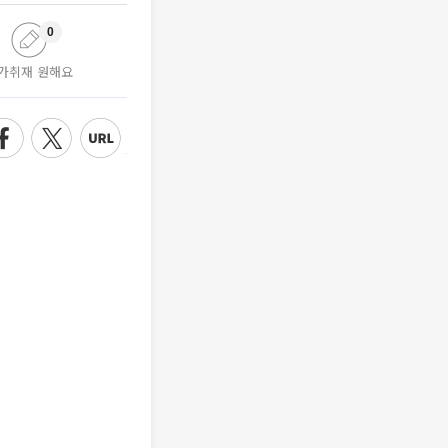
0
가취재 원해요