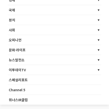
경제
국제
정치
사회
오피니언
문화·라이프
뉴스발전소
이투데이TV
스페셜리포트
Channel 5
위너스IR클럽