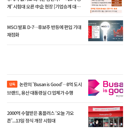
계’ 시험대 오른 中企 현장 [기업승계 대전
환]
MSCI 발표 D-7…후보주 반등에 편입 기대
재점화
논란의 'Busan is Good'…8억 도시
단독
브랜드, 용산 대통령실 CI 업체가 수행
2000억 수혈받은 홈플러스 ‘오늘 가오
픈’...13일 정식 개장 시험대