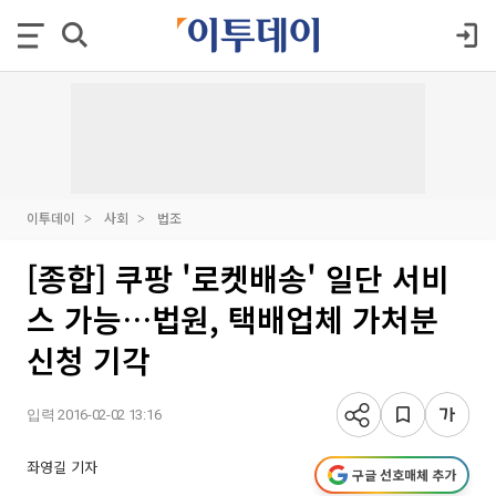
이투데이
사회
법조
[종합] 쿠팡 '로켓배송' 일단 서비
스 가능…법원, 택배업체 가처분
신청 기각
입력 2016-02-02 13:16
좌영길 기자
구글 선호매체 추가