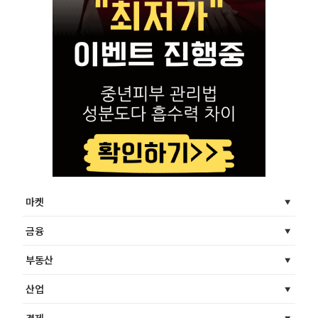
마켓
금융
부동산
산업