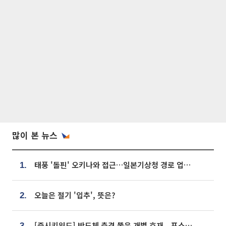
많이 본 뉴스
태풍 '돌핀' 오키나와 접근…일본기상청 경로 업데이트
1.
오늘은 절기 '입추', 뜻은?
2.
[증시키워드] 반도체 충격 뚫은 개별 호재...포스코퓨처엠·에코프로·한화솔루션 '눈길'
3.