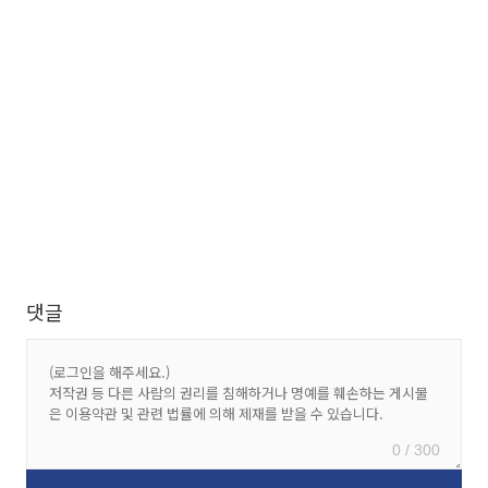
댓글
0 / 300