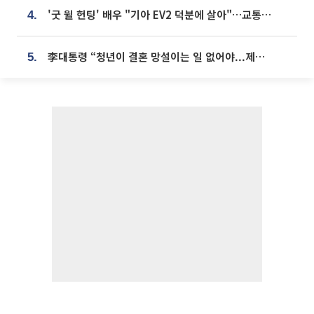
'굿 윌 헌팅' 배우 "기아 EV2 덕분에 살아"…교통사고 후 안전성 극찬
4.
李대통령 “청년이 결혼 망설이는 일 없어야...제도상 불이익 조사”
5.