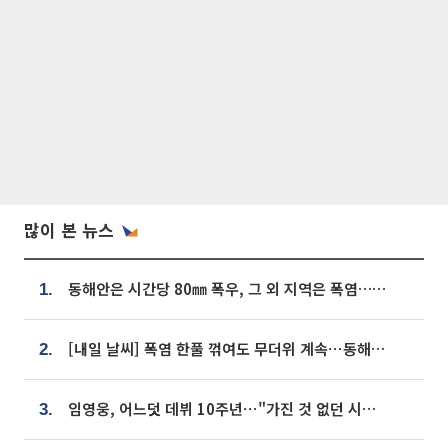
많이 본 뉴스
동해안은 시간당 80㎜ 폭우, 그 외 지역은 폭염…‘극과 극 날씨’
1.
[내일 날씨] 폭염 한풀 꺾여도 무더위 계속⋯동해안 이틀 연속 비
2.
임영웅, 어느덧 데뷔 10주년⋯"가진 것 없던 시절, 내 앞엔 20명의 팬뿐"
3.