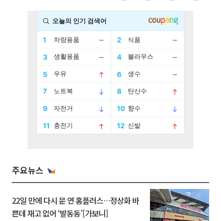
주요뉴스
22일 만에 다시 문 연 홈플러스…정상화 바
쁜데 재고 없어 ‘발동동’[가보니]