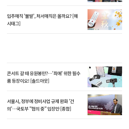
입추매직 '불발', 처서매직은 올까요? [해
시태그]
콘서트 갈 때 응원봉만?⋯'최애' 위한 필수
품 등장이오! [솔드아웃]
서울시, 정부에 정비사업 규제 완화 '건
의'⋯국토부 "협의 중" 입장만 [종합]