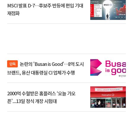
MSCI 발표 D-7…후보주 반등에 편입 기대
재점화
논란의 'Busan is Good'…8억 도시
단독
브랜드, 용산 대통령실 CI 업체가 수행
2000억 수혈받은 홈플러스 ‘오늘 가오
픈’...13일 정식 개장 시험대