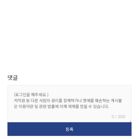
댓글
0 / 300