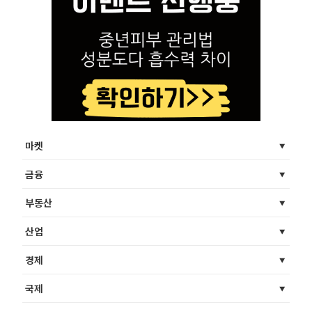
마켓
금융
부동산
산업
경제
국제