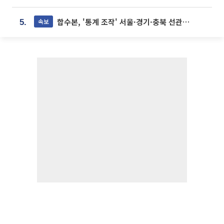
합수본, '통계 조작' 서울·경기·충북 선관위 등 추가 압수수색
속보
5.