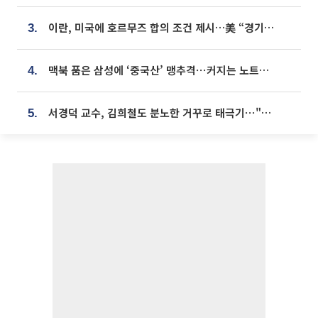
이란, 미국에 호르무즈 합의 조건 제시…美 “경기 아직 안 끝나” [종합]
3.
맥북 품은 삼성에 ‘중국산’ 맹추격⋯커지는 노트북 OLED 시장
4.
서경덕 교수, 김희철도 분노한 거꾸로 태극기⋯"엉터리는 아냐, 아쉬울 뿐"
5.