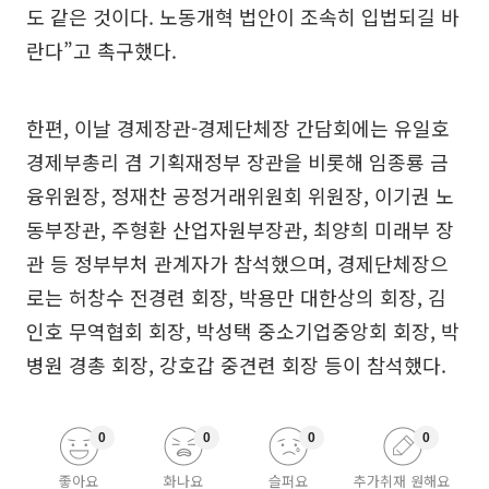
도 같은 것이다. 노동개혁 법안이 조속히 입법되길 바
란다”고 촉구했다.
한편, 이날 경제장관-경제단체장 간담회에는 유일호
경제부총리 겸 기획재정부 장관을 비롯해 임종룡 금
융위원장, 정재찬 공정거래위원회 위원장, 이기권 노
동부장관, 주형환 산업자원부장관, 최양희 미래부 장
관 등 정부부처 관계자가 참석했으며, 경제단체장으
로는 허창수 전경련 회장, 박용만 대한상의 회장, 김
인호 무역협회 회장, 박성택 중소기업중앙회 회장, 박
병원 경총 회장, 강호갑 중견련 회장 등이 참석했다.
0
0
0
0
좋아요
화나요
슬퍼요
추가취재 원해요