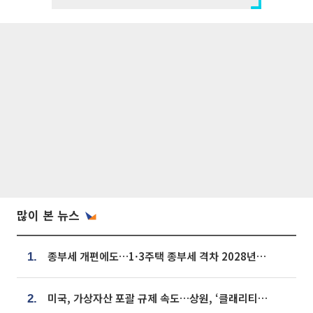
많이 본 뉴스
종부세 개편에도…1·3주택 종부세 격차 2028년부터 확대
1.
미국, 가상자산 포괄 규제 속도…상원, ‘클래리티법’ 9월 절차투표 추진
2.