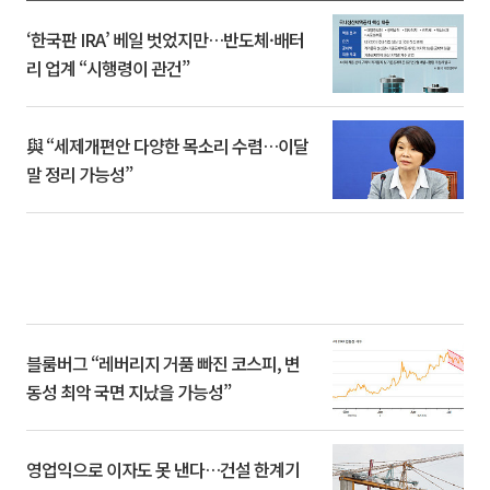
‘한국판 IRA’ 베일 벗었지만…반도체·배터
리 업계 “시행령이 관건”
與 “세제개편안 다양한 목소리 수렴…이달
말 정리 가능성”
블룸버그 “레버리지 거품 빠진 코스피, 변
동성 최악 국면 지났을 가능성”
영업익으로 이자도 못 낸다…건설 한계기