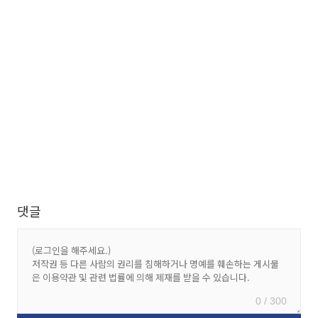
댓글
0 / 300