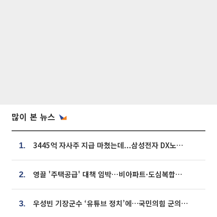
많이 본 뉴스
3445억 자사주 지급 마쳤는데...삼성전자 DX노조, 뒤늦은 '떼쓰기 집회'
1.
영끌 '주택공급' 대책 임박⋯비아파트·도심복합까지 총동원
2.
우성빈 기장군수 ‘유튜브 정치’에…국민의힘 군의원들 집단 반발
3.