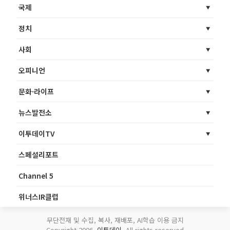
국제
정치
사회
오피니언
문화·라이프
뉴스발전소
이투데이TV
스페셜리포트
Channel 5
위너스IR클럽
무단전재 및 수집, 복사, 재배포, AI학습 이용 금지
Copyright 2006.
이투데이
. All rights reserved