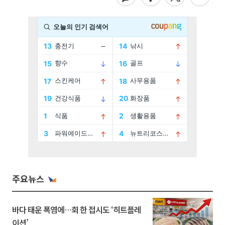
주요뉴스
바다 태운 폭염에…회 한 접시도 ‘히트플레
이션’