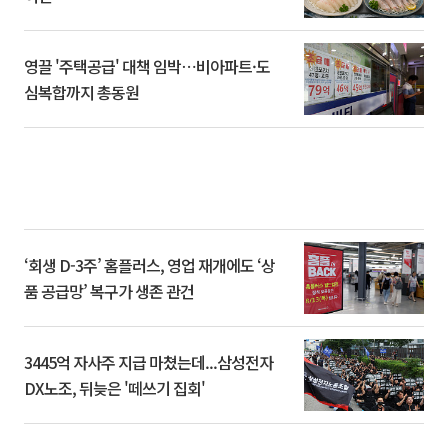
영끌 '주택공급' 대책 임박⋯비아파트·도
심복합까지 총동원
‘회생 D-3주’ 홈플러스, 영업 재개에도 ‘상
품 공급망’ 복구가 생존 관건
3445억 자사주 지급 마쳤는데...삼성전자
DX노조, 뒤늦은 '떼쓰기 집회'