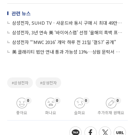
관련 뉴스
삼성전자, SUHD TVㆍ사운드바 동시 구매 시 최대 49만원 할인
삼성전자, 3년 연속 美 ‘바이어스랩’ 선정 ‘올해의 흑백 프린터ㆍ복합기’
삼성전자 “‘MWC 2016’ 개막 하루 전 21일 ‘갤S7’ 공개”
美 클래리티 법안 연내 통과 가능성 13%…상원 문턱서 제동
#삼성전자
#삼성전자
0
0
0
0
좋아요
화나요
슬퍼요
추가취재 원해요