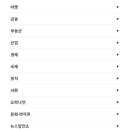
마켓
금융
부동산
산업
경제
국제
정치
사회
오피니언
문화·라이프
뉴스발전소