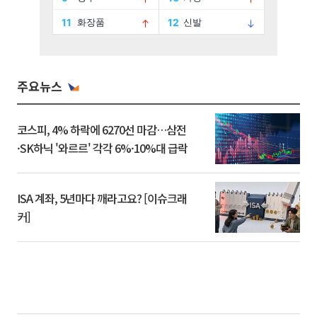
주요뉴스
코스피, 4% 하락에 6270선 마감…삼전
·SK하닉 '와르르' 각각 6%·10%대 급락
ISA 계좌, 5년마다 깨라고요? [이슈크래
커]