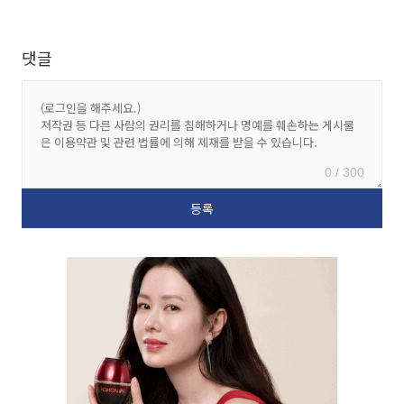
댓글
0 / 300