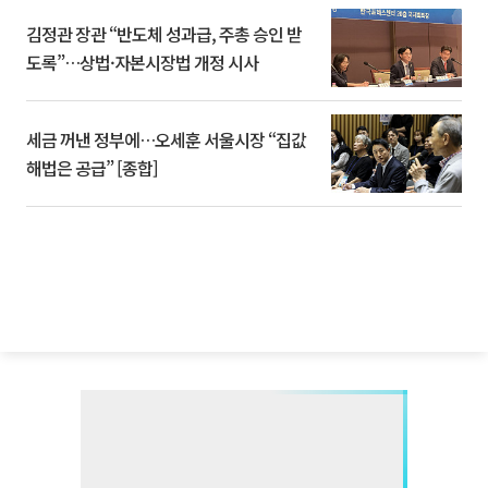
김정관 장관 “반도체 성과급, 주총 승인 받
도록”…상법·자본시장법 개정 시사
세금 꺼낸 정부에…오세훈 서울시장 “집값
해법은 공급” [종합]