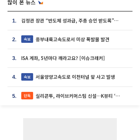
많이 본 뉴스
김정관 장관 “반도체 성과급, 주총 승인 받도록”…상법·자본시장법 개정 시사
1.
중부내륙고속도로서 미상 폭발물 발견
속보
2.
ISA 계좌, 5년마다 깨라고요? [이슈크래커]
3.
서울양양고속도로 이천터널 앞 사고 발생
속보
4.
실리콘투, 라이브커머스팀 신설…K뷰티 ‘글로벌 판매망’ 확대[K뷰티 라방戰]
단독
5.