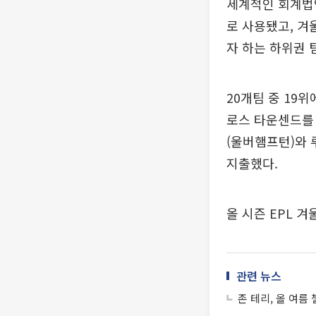
세계적인 회계법인
로 사용됐고, 겨
자 하는 하위권 
20개팀 중 19
로스 타운센드를 
(울버햄프턴)와 
지출했다.
올 시즌 EPL 
관련 뉴스
존 테리, 올 여름 