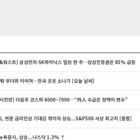
&워스트] 삼성전자·SK하이닉스 밀린 한 주…상상인증권은 85% 급등
안팎 무더위 이어져…전국 곳곳 소나기 [오늘 날씨]
시전망] 다음주 코스피 6000~7000⋯“外人 수급은 정책이 변수”
, 연준 금리인상 기대감 꺾이자 상승...S&P500 사상 최고치 [종합]
뉴욕증시, 상승...나스닥 1.3% ↑