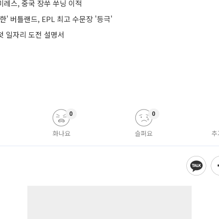
미레스, 중국 장쑤 쑤닝 이적
' 버틀랜드, EPL 최고 수문장 '등극'
 첫 일자리 도전 설명서
0
0
화나요
슬퍼요
추