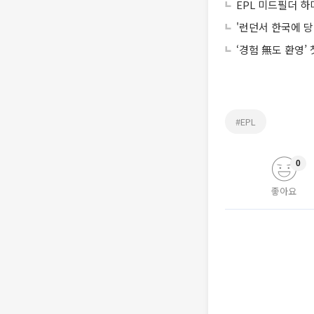
EPL 미드필더 하
'런던서 한국에 당한
‘경험 無도 환영’
#EPL
0
좋아요