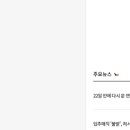
주요뉴스
22일 만에 다시 문 
입추매직 '불발', 처