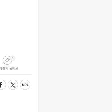
0
가취재 원해요