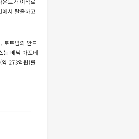
 파운드가 이적료
등권에서 탈출하고
, 토트넘의 안드
머스는 베닉 아포베
약 273억원)를