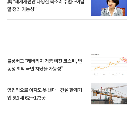
與 “세제개편안 다양한 목소리 수렴…이달
말 정리 가능성”
블룸버그 “레버리지 거품 빠진 코스피, 변
동성 최악 국면 지났을 가능성”
영업익으로 이자도 못 낸다…건설 한계기
업 5년 새 62→173곳