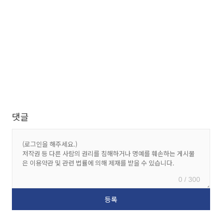
댓글
0 / 300