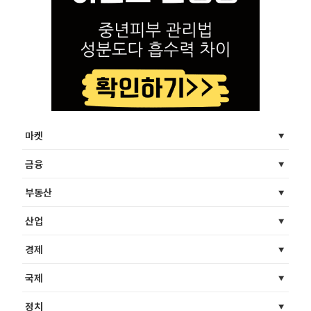
마켓
금융
부동산
산업
경제
국제
정치