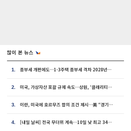
많이 본 뉴스
종부세 개편에도…1·3주택 종부세 격차 2028년부터 확대
1.
미국, 가상자산 포괄 규제 속도…상원, ‘클래리티법’ 9월 절차투표 추진
2.
이란, 미국에 호르무즈 합의 조건 제시…美 “경기 아직 안 끝나” [종합]
3.
[내일 날씨] 전국 무더위 계속…10일 낮 최고 34도 육박
4.