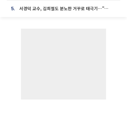
서경덕 교수, 김희철도 분노한 거꾸로 태극기⋯"엉터리는 아냐, 아쉬울 뿐"
5.