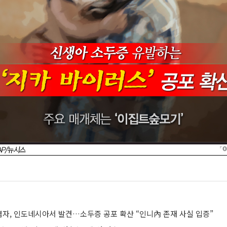
자, 인도네시아서 발견…소두증 공포 확산 “인니內 존재 사실 입증”