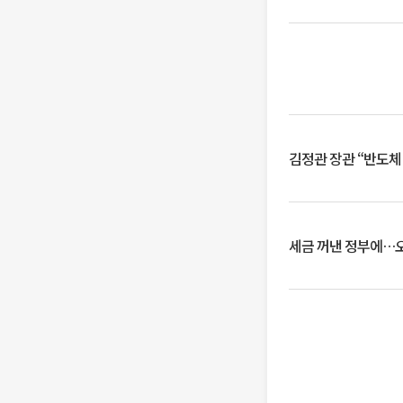
김정관 장관 “반도체
세금 꺼낸 정부에…오