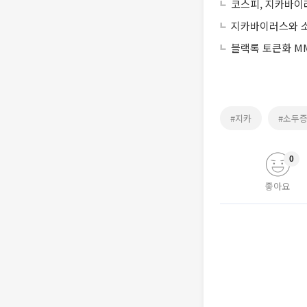
코스피, 지카바이
지카바이러스와 소
블랙록 토큰화 MM
#지카
#소두
0
좋아요