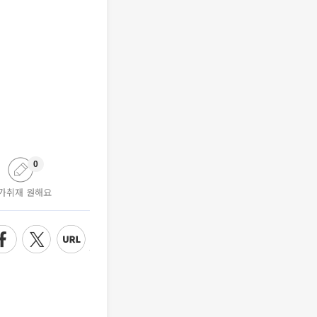
0
가취재 원해요