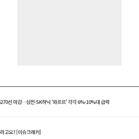
6270선 마감…삼전·SK하닉 '와르르' 각각 6%·10%대 급락
 깨라고요? [이슈크래커]