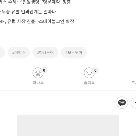
러스 수혜…‘진원생명’ ‘명문제약’ 껑충
두증 유발 인과관계는 얼마나
F, 유럽 시장 진출∙∙∙스테이블코인 확장
증
#여행주
#하나투어
#모두투어
0
0
화나요
슬퍼요
추