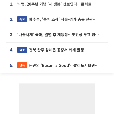
빅뱅, 20주년 기념 '새 뱅봉' 선보인다⋯콘서트 앞두고 팝업 개최
1.
합수본, '통계 조작' 서울·경기·충북 선관위 등 추가 압수수색
속보
2.
‘나솔사계’ 국화, 결별 후 재등장⋯첫인상 투표 휩쓸고 ‘인기녀’ 등극
3.
전북 완주 삼례읍 공장서 화재 발생
속보
4.
논란의 'Busan is Good'…8억 도시브랜드, 용산 대통령실 CI 업체가 수행
단독
5.