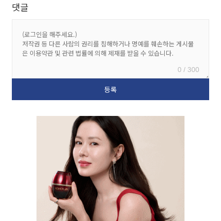
댓글
0 / 300