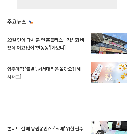
주요뉴스
22일 만에 다시 문 연 홈플러스…정상화 바
쁜데 재고 없어 ‘발동동’[가보니]
입추매직 '불발', 처서매직은 올까요? [해
시태그]
콘서트 갈 때 응원봉만?⋯'최애' 위한 필수