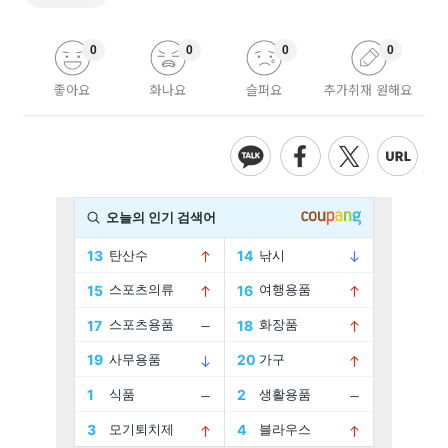
0
0
0
0
좋아요
화나요
슬퍼요
추가취재 원해요