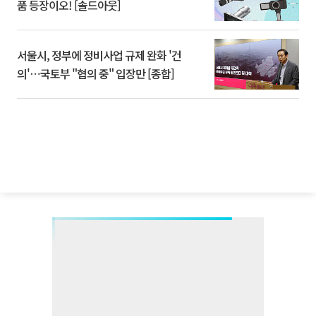
품 등장이오! [솔드아웃]
서울시, 정부에 정비사업 규제 완화 '건
의'⋯국토부 "협의 중" 입장만 [종합]