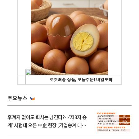
주요뉴스
후계자 없어도 회사는 남긴다?…‘제3자 승
계’ 시험대 오른 中企 현장 [기업승계 대전
환]