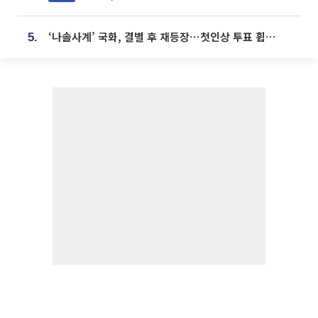
‘나솔사계’ 국화, 결별 후 재등장⋯첫인상 투표 휩쓸고 ‘인기녀’ 등극
5.