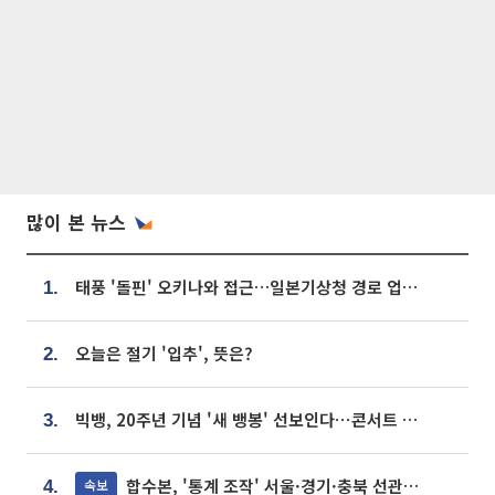
많이 본 뉴스
태풍 '돌핀' 오키나와 접근…일본기상청 경로 업데이트
1.
오늘은 절기 '입추', 뜻은?
2.
빅뱅, 20주년 기념 '새 뱅봉' 선보인다⋯콘서트 앞두고 팝업 개최
3.
합수본, '통계 조작' 서울·경기·충북 선관위 등 추가 압수수색
속보
4.