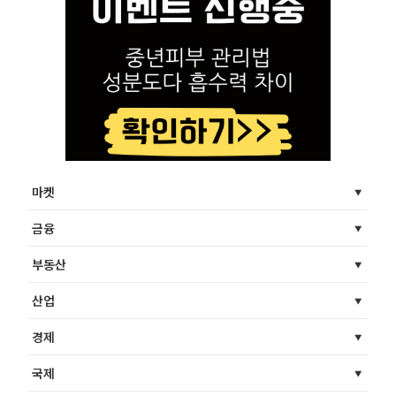
마켓
금융
부동산
산업
경제
국제