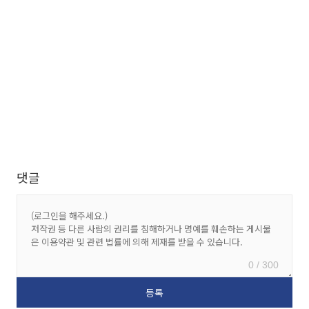
댓글
0 / 300