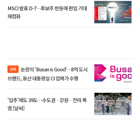
MSCI 발표 D-7…후보주 반등에 편입 기대
재점화
논란의 'Busan is Good'…8억 도시
단독
브랜드, 용산 대통령실 CI 업체가 수행
'입추'에도 39도⋯수도권ㆍ강원ㆍ전라 폭
염 [날씨]