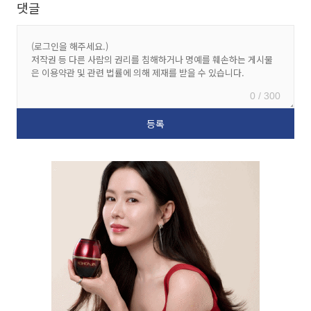
댓글
0 / 300