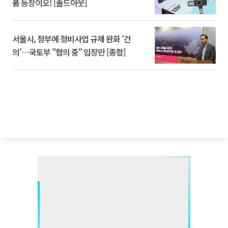
품 등장이오! [솔드아웃]
서울시, 정부에 정비사업 규제 완화 '건
의'⋯국토부 "협의 중" 입장만 [종합]