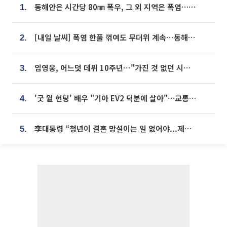
동해안은 시간당 80㎜ 폭우, 그 외 지역은 폭염…‘극과 극 날씨’
1.
[내일 날씨] 폭염 한풀 꺾여도 무더위 계속⋯동해안 이틀 연속 비
2.
임영웅, 어느덧 데뷔 10주년⋯"가진 것 없던 시절, 내 앞엔 20명의 팬뿐"
3.
'굿 윌 헌팅' 배우 "기아 EV2 덕분에 살아"…교통사고 후 안전성 극찬
4.
李대통령 “청년이 결혼 망설이는 일 없어야...제도상 불이익 조사”
5.