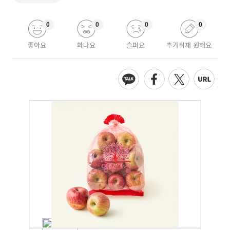
0
0
0
0
좋아요
화나요
슬퍼요
추가취재 원해요