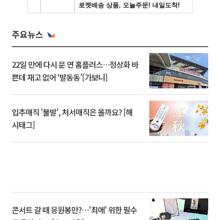
주요뉴스
22일 만에 다시 문 연 홈플러스…정상화 바
쁜데 재고 없어 ‘발동동’[가보니]
입추매직 '불발', 처서매직은 올까요? [해
시태그]
콘서트 갈 때 응원봉만?⋯'최애' 위한 필수