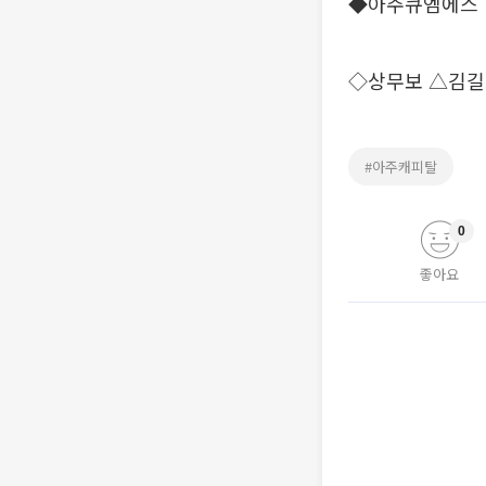
◆아주큐엠에스
◇상무보 △김
#아주캐피탈
0
좋아요