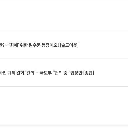
?⋯'최애' 위한 필수품 등장이오! [솔드아웃]
업 규제 완화 '건의'⋯국토부 "협의 중" 입장만 [종합]