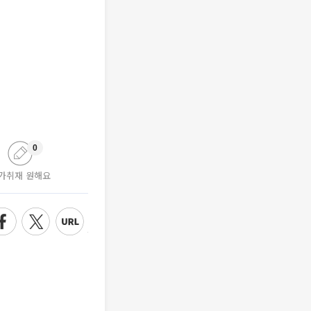
0
가취재 원해요