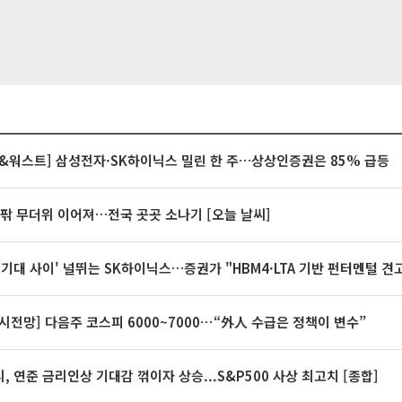
&워스트] 삼성전자·SK하이닉스 밀린 한 주…상상인증권은 85% 급등
안팎 무더위 이어져…전국 곳곳 소나기 [오늘 날씨]
 기대 사이' 널뛰는 SK하이닉스…증권가 "HBM4·LTA 기반 펀터멘털 견
시전망] 다음주 코스피 6000~7000⋯“外人 수급은 정책이 변수”
, 연준 금리인상 기대감 꺾이자 상승...S&P500 사상 최고치 [종합]