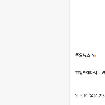
주요뉴스
22일 만에 다시 문 
입추매직 '불발', 처