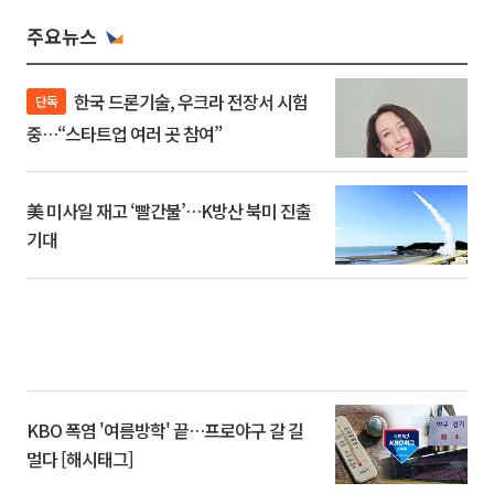
주요뉴스
한국 드론기술, 우크라 전장서 시험
단독
중…“스타트업 여러 곳 참여”
美 미사일 재고 ‘빨간불’…K방산 북미 진출
기대
KBO 폭염 '여름방학' 끝…프로야구 갈 길
멀다 [해시태그]