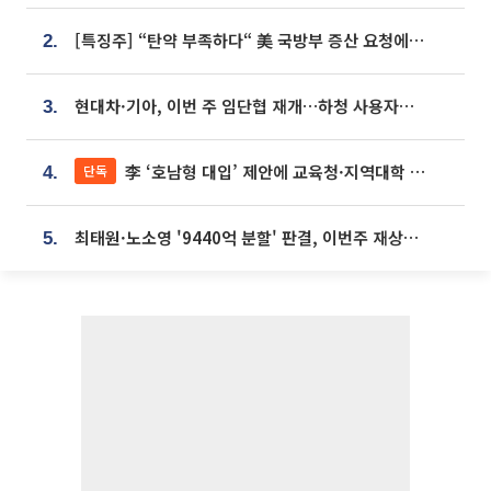
[특징주] “탄약 부족하다“ 美 국방부 증산 요청에⋯국내 방산주 급등세
2.
현대차·기아, 이번 주 임단협 재개…하청 사용자성 재심도 ‘변수’
3.
李 ‘호남형 대입’ 제안에 교육청·지역대학 서·논술형 입시 연계 '착수'
단독
4.
최태원·노소영 '9440억 분할' 판결, 이번주 재상고 여부 주목
5.