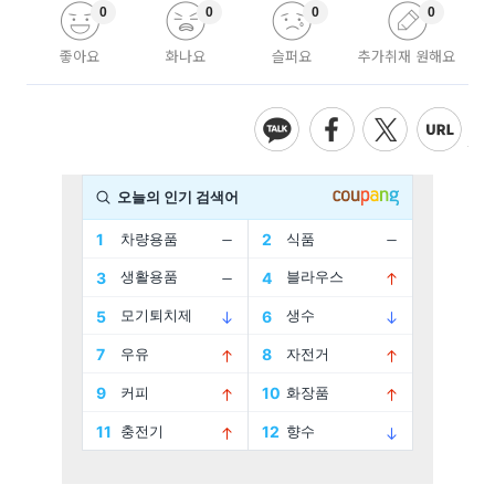
0
0
0
0
좋아요
화나요
슬퍼요
추가취재 원해요