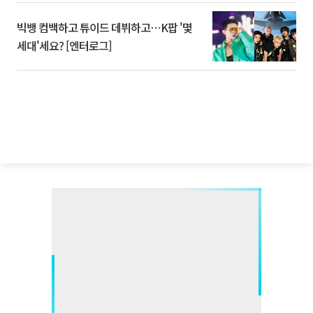
빅뱅 컴백하고 튜이드 데뷔하고⋯K팝 '몇
세대'세요? [엔터로그]