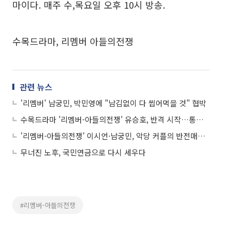
마이다. 매주 수,목요일 오후 10시 방송.
수목드라마, 리멤버 아들의전쟁
관련 뉴스
'리멤버' 남궁민, 박민영에 "남김없이 다 씹어먹을 것" 협박
수목드라마 '리멤버-아들의전쟁' 유승호, 반격 시작…통쾌한 전개
'리멤버-아들의전쟁' 이시언·남궁민, 악당 커플의 반전매력…사랑스런 미소
무너진 노후, 국민연금으로 다시 세우다
#리멤버-아들의전쟁