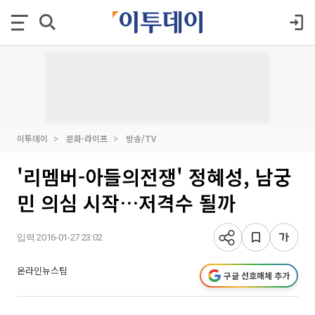
이투데이
문화·라이프
방송/TV
'리멤버-아들의전쟁' 정혜성, 남궁
민 의심 시작…저격수 될까
입력 2016-01-27 23:02
온라인뉴스팀
구글 선호매체 추가