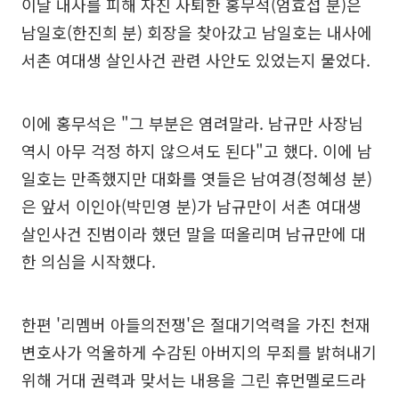
이날 내사를 피해 자진 사퇴한 홍무석(엄효섭 분)은
남일호(한진희 분) 회장을 찾아갔고 남일호는 내사에
서촌 여대생 살인사건 관련 사안도 있었는지 물었다.
이에 홍무석은 "그 부분은 염려말라. 남규만 사장님
역시 아무 걱정 하지 않으셔도 된다"고 했다. 이에 남
일호는 만족했지만 대화를 엿들은 남여경(정혜성 분)
은 앞서 이인아(박민영 분)가 남규만이 서촌 여대생
살인사건 진범이라 했던 말을 떠올리며 남규만에 대
한 의심을 시작했다.
한편 '리멤버 아들의전쟁'은 절대기억력을 가진 천재
변호사가 억울하게 수감된 아버지의 무죄를 밝혀내기
위해 거대 권력과 맞서는 내용을 그린 휴먼멜로드라