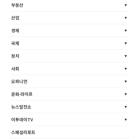
부동산
산업
경제
국제
정치
사회
오피니언
문화·라이프
뉴스발전소
이투데이TV
스페셜리포트