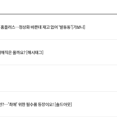
연 홈플러스…정상화 바쁜데 재고 없어 ‘발동동’[가보니]
서매직은 올까요? [해시태그]
?⋯'최애' 위한 필수품 등장이오! [솔드아웃]