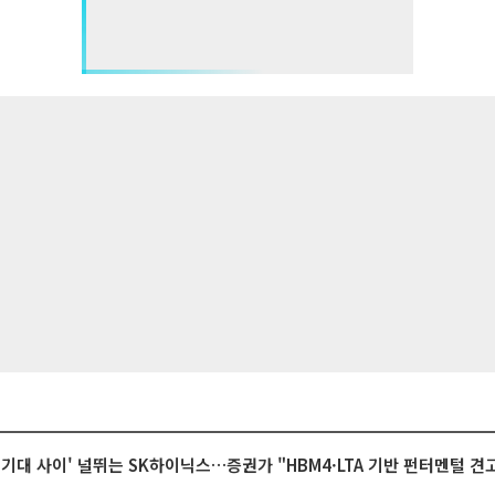
 기대 사이' 널뛰는 SK하이닉스…증권가 "HBM4·LTA 기반 펀터멘털 견