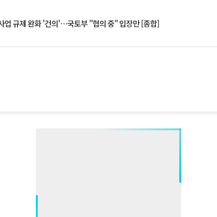
업 규제 완화 '건의'⋯국토부 "협의 중" 입장만 [종합]