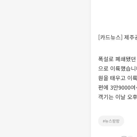
[카드뉴스] 제주공
폭설로 폐쇄됐던
으로 이륙했습니다
원을 태우고 이륙
편에 3만9000
객기는 이날 오후
#뉴스팡팡