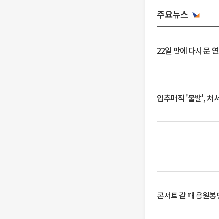
주요뉴스
22일 만에 다시 문 
입추매직 '불발', 처
콘서트 갈 때 응원봉만