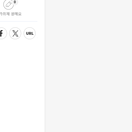
0
가취재 원해요