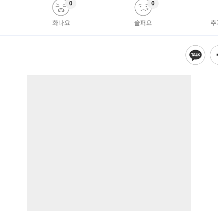
0
0
화나요
슬퍼요
추