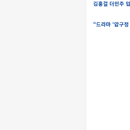
김홍걸 더민주 입
“드라마 ‘압구정