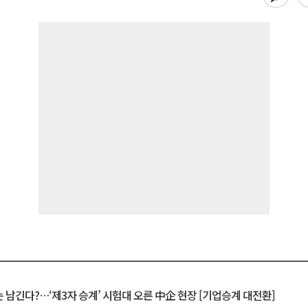
 남긴다?…‘제3자 승계’ 시험대 오른 中企 현장 [기업승계 대전환]