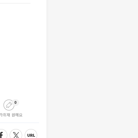
0
가취재 원해요