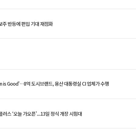
후보주 반등에 편입 기대 재점화
an is Good'…8억 도시브랜드, 용산 대통령실 CI 업체가 수행
플러스 ‘오늘 가오픈’...13일 정식 개장 시험대