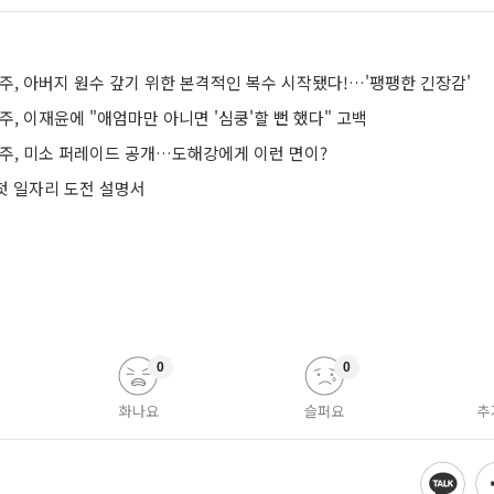
주, 아버지 원수 갚기 위한 본격적인 복수 시작됐다!…'팽팽한 긴장감'
주, 이재윤에 "애엄마만 아니면 '심쿵'할 뻔 했다" 고백
현주, 미소 퍼레이드 공개…도해강에게 이런 면이?
 첫 일자리 도전 설명서
0
0
화나요
슬퍼요
추