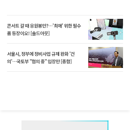
콘서트 갈 때 응원봉만?⋯'최애' 위한 필수
품 등장이오! [솔드아웃]
서울시, 정부에 정비사업 규제 완화 '건
의'⋯국토부 "협의 중" 입장만 [종합]