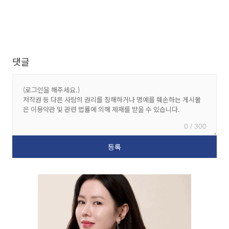
댓글
0 / 300