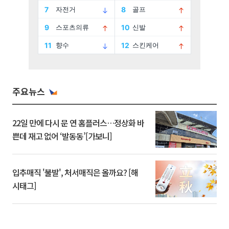
주요뉴스
22일 만에 다시 문 연 홈플러스…정상화 바
쁜데 재고 없어 ‘발동동’[가보니]
입추매직 '불발', 처서매직은 올까요? [해
시태그]