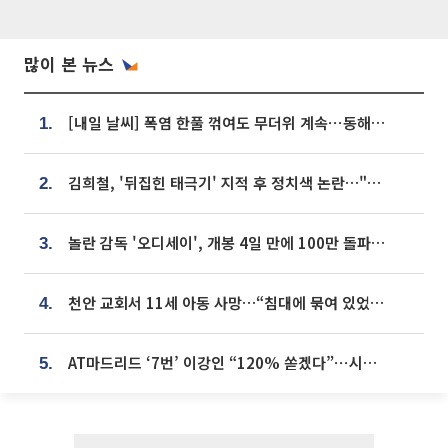
많이 본 뉴스
[내일 날씨] 폭염 한풀 꺾여도 무더위 계속⋯동해안 이틀 연속 비
1.
김희철, '뒤집힌 태극기' 지적 후 정치색 논란…"좌우 떠나 우리나라 국기"
2.
놀란 감독 '오디세이', 개봉 4일 만에 100만 돌파⋯'왕사남' 보다 빠르다
3.
천안 교회서 11세 아동 사망…“침대에 묶여 있었다” 진술 확보
4.
AT마드리드 ‘7번’ 이강인 “120% 쏟겠다”⋯시메오네 감독 “필요한 선수”
5.