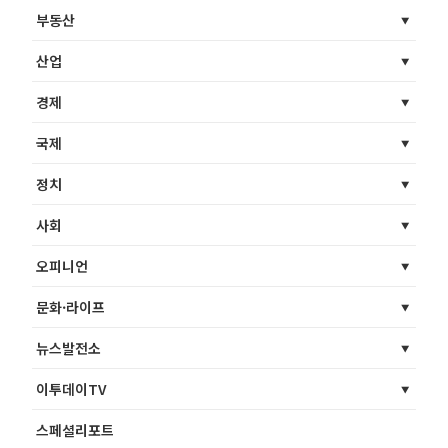
부동산
산업
경제
국제
정치
사회
오피니언
문화·라이프
뉴스발전소
이투데이TV
스페셜리포트