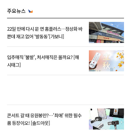
주요뉴스
22일 만에 다시 문 연 홈플러스…정상화 바
쁜데 재고 없어 ‘발동동’[가보니]
입추매직 '불발', 처서매직은 올까요? [해
시태그]
콘서트 갈 때 응원봉만?⋯'최애' 위한 필수
품 등장이오! [솔드아웃]