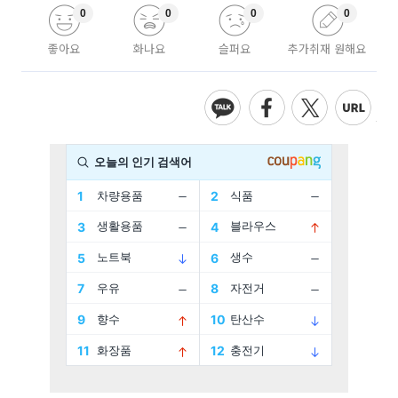
0
0
0
0
좋아요
화나요
슬퍼요
추가취재 원해요