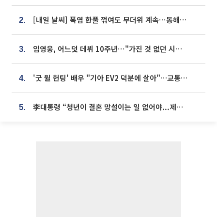
[내일 날씨] 폭염 한풀 꺾여도 무더위 계속⋯동해안 이틀 연속 비
2.
임영웅, 어느덧 데뷔 10주년⋯"가진 것 없던 시절, 내 앞엔 20명의 팬뿐"
3.
'굿 윌 헌팅' 배우 "기아 EV2 덕분에 살아"…교통사고 후 안전성 극찬
4.
李대통령 “청년이 결혼 망설이는 일 없어야...제도상 불이익 조사”
5.