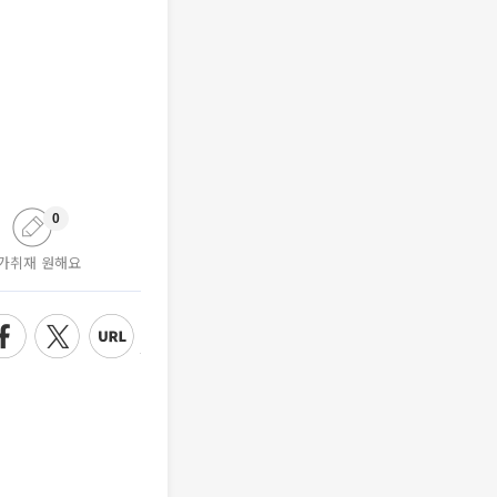
0
가취재 원해요