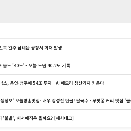
전북 완주 삼례읍 공장서 화재 발생
서울도 '40도'…오늘 노원 40.2도 기록
닉스, 용인·청주에 54조 투자…AI 메모리 생산기지 키운다
 생생정보' 오늘방송맛집- 배우 강성진 단골! 쌀국수ㆍ푸팟퐁 커리 맛집 '
 '불발', 처서매직은 올까요? [해시태그]