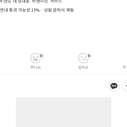
·한도 내 맘대로 ‘락앤리밋’ 서비스
 연내 통과 가능성 13%…상원 문턱서 제동
0
0
화나요
슬퍼요
추