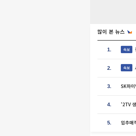
많이 본 뉴스
속보
1.
속보
2.
SK하이
3.
'2TV
4.
입추매직
5.