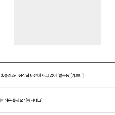
연 홈플러스…정상화 바쁜데 재고 없어 ‘발동동’[가보니]
서매직은 올까요? [해시태그]