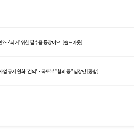
?⋯'최애' 위한 필수품 등장이오! [솔드아웃]
업 규제 완화 '건의'⋯국토부 "협의 중" 입장만 [종합]