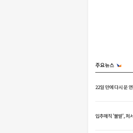
주요뉴스
22일 만에 다시 문 
입추매직 '불발', 처